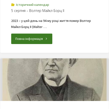
Історичний календар
5 серпня – Волтер Майкл Борц II
2023 – у цей день на 94-му році життя помер Волтер
Майкл Борц II (Walter …
Повна інформація