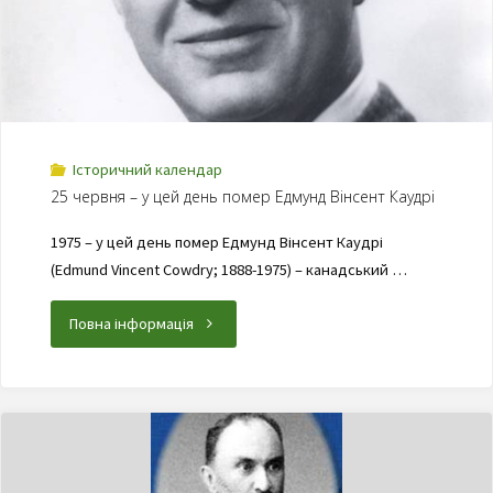
Історичний календар
25 червня – у цей день помер Едмунд Вінсент Каудрі
1975 – у цей день помер Едмунд Вінсент Каудрі
(Edmund Vincent Cowdry; 1888-1975) – канадський …
Повна інформація