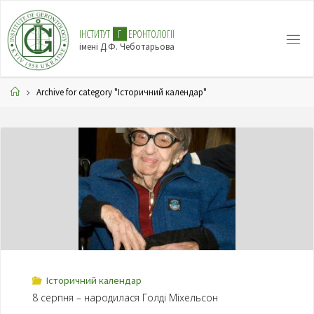
І
Н
С
Т
И
Т
У
Т
Г
Е
Р
О
Н
Т
О
Л
О
Г
І
Ї
імені Д.Ф. Чеботарьова
Archive for category "Історичний календар"
Історичний календар
8 серпня – народилася Голді Міхельсон