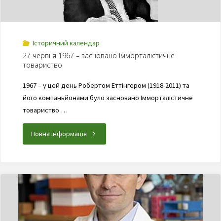
Історичний календар
27 червня 1967 – засновано Імморталістичне
товариство
1967 – у цей день Робертом Еттінгером (1918-2011) та
його компаньйонами було засновано Імморталістичне
товариство …
Повна інформація