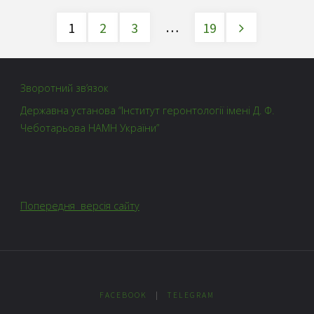
…
1
2
3
19
Зворотний зв’язок
Державна установа “Інститут геронтології імені Д. Ф.
Чеботарьова НАМН України”
Попередня версія сайту
FACEBOOK
|
TELEGRAM