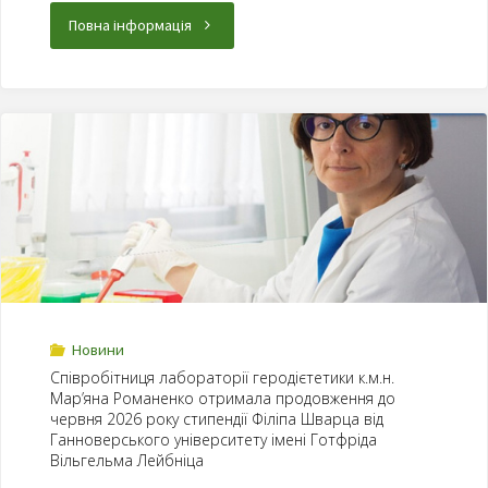
Повна інформація
Новини
Співробітниця лабораторії геродієтетики к.м.н.
Мар’яна Романенко отримала продовження до
червня 2026 року стипендії Філіпа Шварца від
Ганноверського університету імені Готфріда
Вільгельма Лейбніца