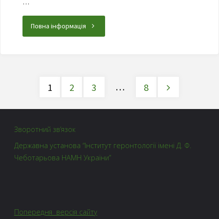
…
Повна інформація
…
1
2
3
8
Зворотний зв’язок
Державна установа “Інститут геронтології імені Д. Ф.
Чеботарьова НАМН України”
Попередня версія сайту