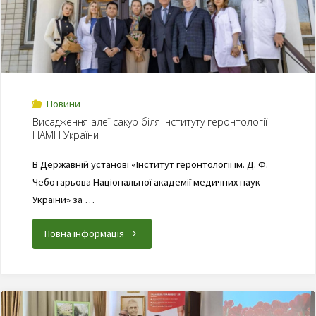
Новини
Висадження алеї сакур біля Інституту геронтології
НАМН України
В Державній установі «Інститут геронтології ім. Д. Ф.
Чеботарьова Національної академії медичних наук
України» за …
Повна інформація