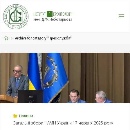
І
Н
С
Т
И
Т
У
Т
Г
Е
Р
О
Н
Т
О
Л
О
Г
І
Ї
імені Д.Ф. Чеботарьова
Archive for category "Прес-служба"
Новини
Загальні збори НАМН України 17 червня 2025 року