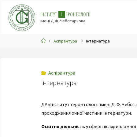
І
Н
С
Т
И
Т
У
Т
Г
Е
Р
О
Н
Т
О
Л
О
Г
І
Ї
імені Д.Ф. Чеботарьова
Аспірантура
Інтернатура
Аспірантура
Інтернатура
ДУ «Інститут геронтології імені Д. Ф. Чебо
проходження очної частини інтернатури.
Освітня діяльність
у сфері післядипломної