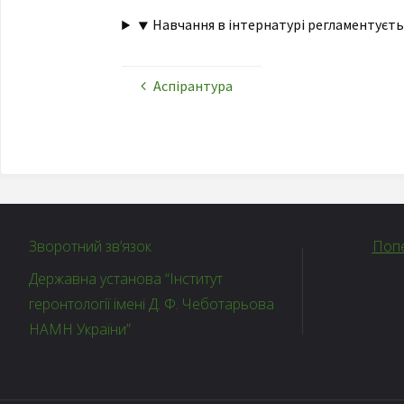
⯆ Навчання в інтернатурі регламентуєть
Аспірантура
Зворотний зв’язок
Попе
Державна установа “Інститут
геронтології імені Д. Ф. Чеботарьова
НАМН України”