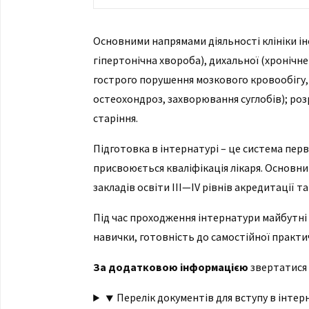
Основними напрямами діяльності клініки інс
гіпертонічна хвороба), дихальної (хронічн
гострого порушення мозкового кровообігу,
остеохондроз, захворювання суглобів); ро
старіння.
Підготовка в інтернатурі – це система перв
присвоюється кваліфікація лікаря. Основн
закладів освіти III—IV рівнів акредитації т
Під час проходження інтернатури майбутні
навички, готовність до самостійної практи
За додатковою інформацією
звертатися 
⯆ Перелік документів для вступу в інтерн