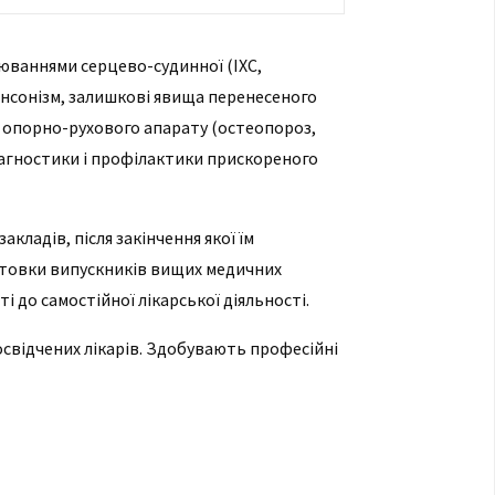
орюваннями серцево-судинної (ІХС,
інсонізм, залишкові явища перенесеного
, опорно-рухового апарату (остеопороз,
іагностики і профілактики прискореного
кладів, після закінчення якої їм
готовки випускників вищих медичних
і до самостійної лікарської діяльності.
свідчених лікарів. Здобувають професійні