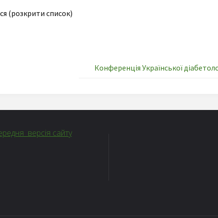
ся (розкрити список)
Конференція Української діабетоло
редня версія сайту