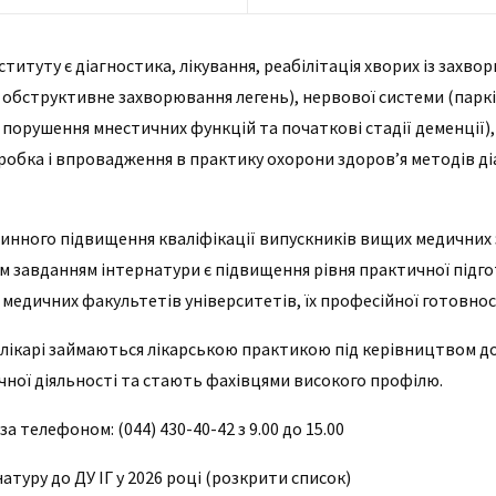
титуту є діагностика, лікування, реабілітація хворих із захв
е обструктивне захворювання легень), нервової системи (парк
 порушення мнестичних функцій та початкові стадії деменції)
зробка і впровадження в практику охорони здоров’я методів д
инного підвищення кваліфікації випускників вищих медичних за
им завданням інтернатури є підвищення рівня практичної під
а медичних факультетів університетів, їх професійної готовност
 лікарі займаються лікарською практикою під керівництвом до
чної діяльності та стають фахівцями високого профілю.
за телефоном: (044) 430-40-42 з 9.00 до 15.00
атуру до ДУ ІГ у 2026 році (розкрити список)