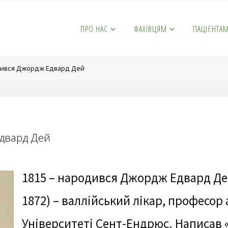
ПРО НАС
ФАХІВЦЯМ
ПАЦІЄНТА
одився Джордж Едвард Дей
Едвард Дей
1815 – народився Джордж Едвард Дей
1872) – валлійський лікар, професор
Університеті Сент-Ендрюс. Написав