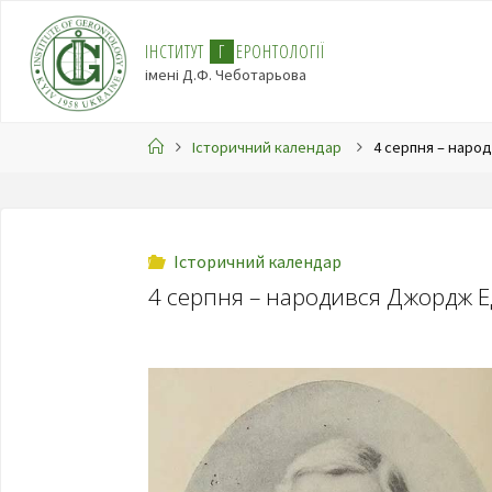
І
Н
С
Т
И
Т
У
Т
Г
Е
Р
О
Н
Т
О
Л
О
Г
І
Ї
імені Д.Ф. Чеботарьова
Історичний календар
4 серпня – нар
Історичний календар
4 серпня – народився Джордж 