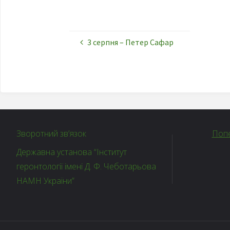
3 серпня – Петер Сафар
Зворотний зв’язок
Попе
Державна установа “Інститут
геронтології імені Д. Ф. Чеботарьова
НАМН України”