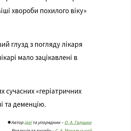
ші хвороби похилого віку»
вий глузд з погляду лікаря
лікарі мало зацікавлені в
х сучасних «геріатричних
і та деменцію.
✹
Автор
ідеї
та упорядник –
О. А. Галушко
Редакція та дизайн –
С. А. Михальський