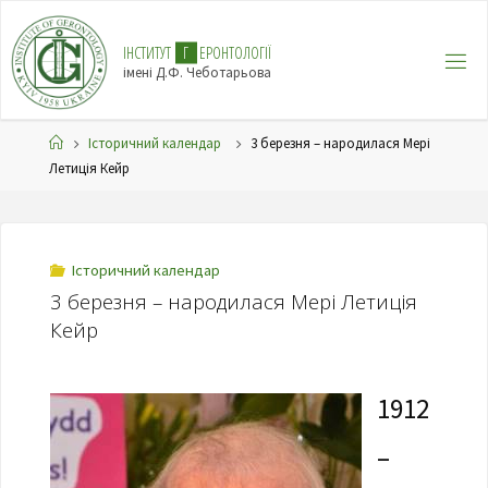
І
Н
С
Т
И
Т
У
Т
Г
Е
Р
О
Н
Т
О
Л
О
Г
І
Ї
імені Д.Ф. Чеботарьова
Історичний календар
3 березня – народилася Мері
Летиція Кейр
Історичний календар
3 березня – народилася Мері Летиція
Кейр
1912
–