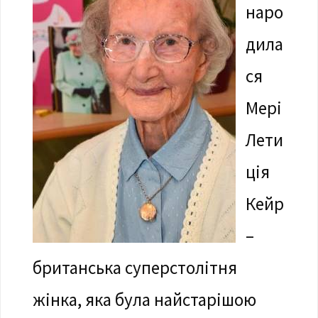
наро
дила
ся
Мері
Лети
ція
Кейр
–
британська суперстолітня
жінка, яка була найстарішою