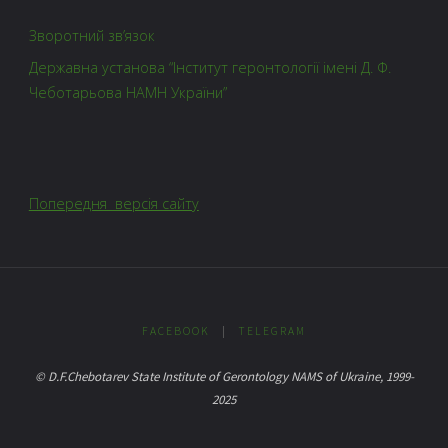
Зворотний зв’язок
Державна установа “Інститут геронтології імені Д. Ф.
Чеботарьова НАМН України”
Попередня версія сайту
FACEBOOK
|
TELEGRAM
© D.F.Chebotarev State Institute of Gerontology NAMS of Ukraine, 1999-
2025