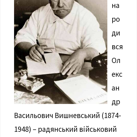
на
ро
ди
вся
Ол
екс
ан
др
Васильович Вишневський (1874-
1948) – радянський військовий