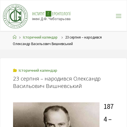
І
Н
С
Т
И
Т
У
Т
Г
Е
Р
О
Н
Т
О
Л
О
Г
І
Ї
імені Д.Ф. Чеботарьова
Історичний календар
23 серпня – народився
Олександр Васильович Вишневський
Історичний календар
23 серпня – народився Олександр
Васильович Вишневський
187
4 –