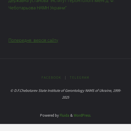
Державна установа “Інститут геронтології імені Д. Ф.
Чеботарьова НАМН України”
Попередня версія сайту
FACEBOOK
|
TELEGRAM
© D.F.Chebotarev State Institute of Gerontology NAMS of Ukraine, 1999-
2025
Powered by
Fluida
&
WordPress.