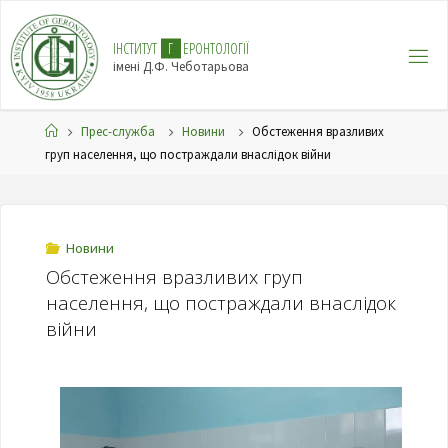
І
Н
С
Т
И
Т
У
Т
Г
Е
Р
О
Н
Т
О
Л
О
Г
І
Ї
імені Д.Ф. Чеботарьова
Прес-служба
Новини
Обстеження вразливих
груп населення, що постраждали внаслідок війни
Новини
Обстеження вразливих груп
населення, що постраждали внаслідок
війни