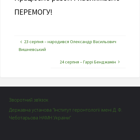
ПЕРЕМОГУ!
23 серпня – народився Олександр Васильович
Вишневський
24 серпня – Гаррі Бенджамін
Зворотний зв’язок
Державна установа “Інститут геронтології імені Д. Ф.
Чеботарьова НАМН України”