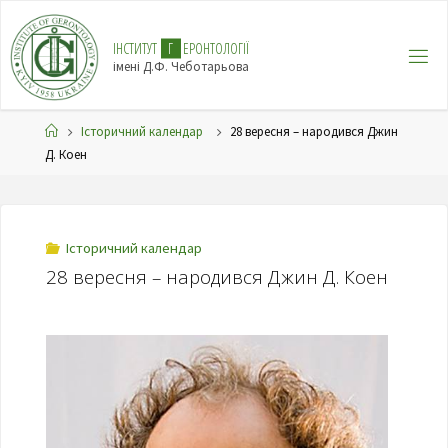
І
Н
С
Т
И
Т
У
Т
Г
Е
Р
О
Н
Т
О
Л
О
Г
І
Ї
імені Д.Ф. Чеботарьова
Історичний календар
28 вересня – народився Джин
Д. Коен
Історичний календар
28 вересня – народився Джин Д. Коен