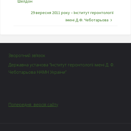
Шелдон
29 вересня 2011 року – Інститут геронтології
імені Д.Ф. Чеботарьова
Зворотний зв’язок
Державна установа “Інститут геронтології імені Д. Ф.
Чеботарьова НАМН України”
Попередня версія сайту