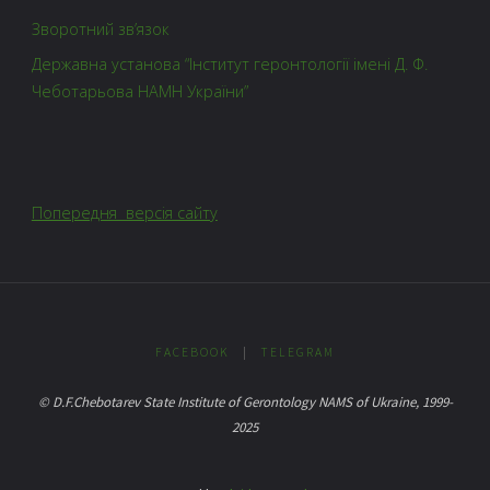
Зворотний зв’язок
Державна установа “Інститут геронтології імені Д. Ф.
Чеботарьова НАМН України”
Попередня версія сайту
FACEBOOK
|
TELEGRAM
© D.F.Chebotarev State Institute of Gerontology NAMS of Ukraine, 1999-
2025