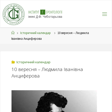
І
Н
С
Т
И
Т
У
Т
Г
Е
Р
О
Н
Т
О
Л
О
Г
І
Ї
імені Д.Ф. Чеботарьова
Історичний календар
10 вересня – Людмила
Іванівна Анциферова
Історичний календар
10 вересня – Людмила Іванівна
Анциферова