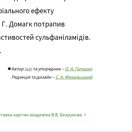
іального ефекту
ї Г. Домагк потрапив
стивостей сульфаніламідів.
.
✹
Автор
ідеї
та упорядник –
О. А. Галушко
Редакція та дизайн –
С. А. Михальський
тавка картин академіка В.В. Безрукова