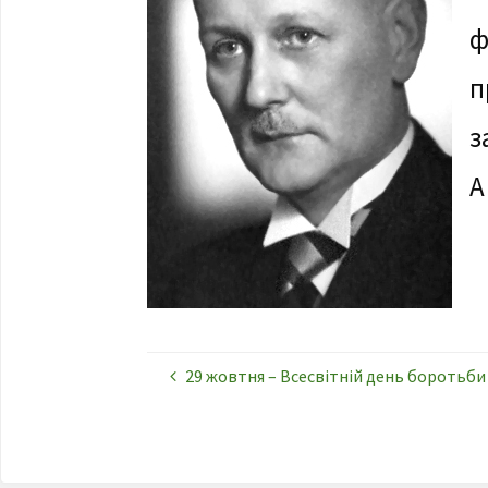
ф
п
з
А
29 жовтня – Всесвітній день боротьби 