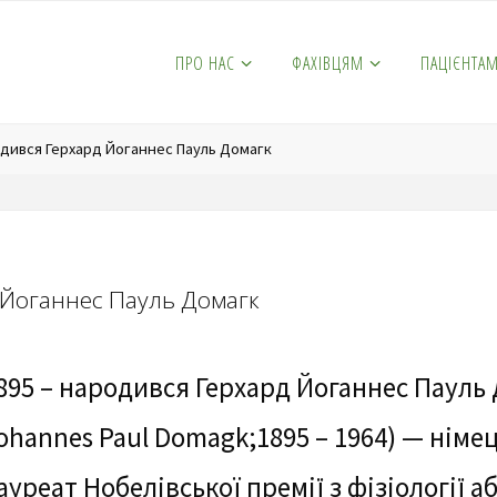
ПРО НАС
ФАХІВЦЯМ
ПАЦІЄНТА
одився Герхард Йоганнес Пауль Домагк
 Йоганнес Пауль Домагк
895 – народився Герхард Йоганнес Пауль 
ohannes Paul Domagk;1895 – 1964) — німец
ауреат Нобелівської премії з фізіології а