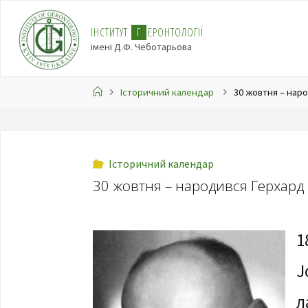
І
Н
С
Т
И
Т
У
Т
Г
Е
Р
О
Н
Т
О
Л
О
Г
І
Ї
імені Д.Ф. Чеботарьова
Історичний календар
30 жовтня – нар
Історичний календар
30 жовтня – народився Герхард
1
J
л