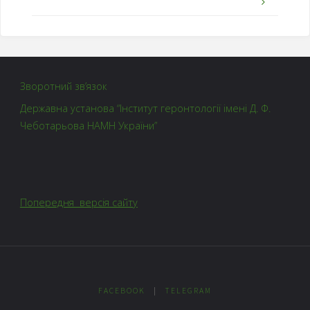
Зворотний зв’язок
Державна установа “Інститут геронтології імені Д. Ф.
Чеботарьова НАМН України”
Попередня версія сайту
FACEBOOK
|
TELEGRAM