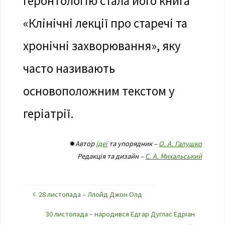
геронтологію стала його книга
«Клінічні лекції про старечі та
хронічні захворювання», яку
часто називають
основоположним текстом у
геріатрії.
✹
Автор
ідеї
та упорядник –
О. А. Галушко
Редакція та дизайн –
С. А. Михальський
28 листопада – Ллойд Джон Олд
30 листопада – народився Едгар Дуглас Едріан