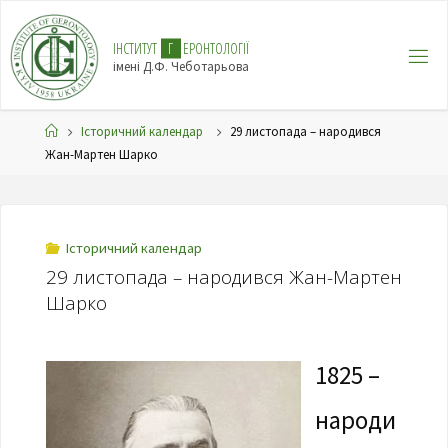
І
Н
С
Т
И
Т
У
Т
Г
Е
Р
О
Н
Т
О
Л
О
Г
І
Ї
імені Д.Ф. Чеботарьова
Історичний календар
29 листопада – народився
Жан-Мартен Шарко
Історичний календар
29 листопада – народився Жан-Мартен
Шарко
1825 –
народи