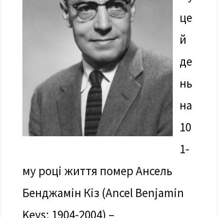
це
й
де
нь
на
10
1-
му році життя помер Ансель
Бенджамін Кіз (Ancel Benjamin
Keys; 1904-2004) –