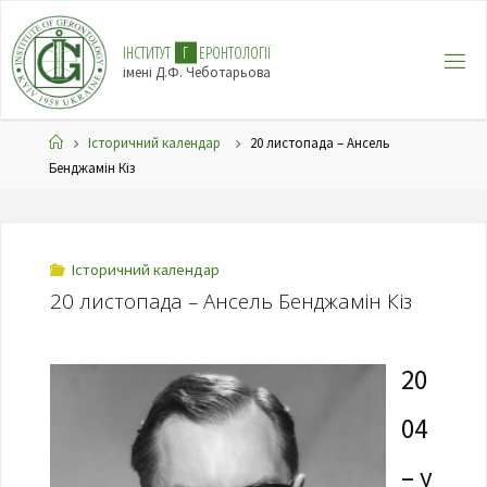
І
Н
С
Т
И
Т
У
Т
Г
Е
Р
О
Н
Т
О
Л
О
Г
І
Ї
імені Д.Ф. Чеботарьова
Історичний календар
20 листопада – Ансель
Бенджамін Кіз
Історичний календар
20 листопада – Ансель Бенджамін Кіз
20
04
– у