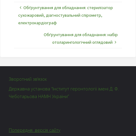
Обґрунтування для обладнання: стерилізатор
сухожаровий, діагностувальний спірометр,
електрокардіограф
Обґрунтування для обладнання: набір
отоларингологічний оглядовий
Зворотний зв’язок
Державна установа “Інститут геронтології імені Д. Ф.
Чеботарьова НАМН України”
Попередня версія сайту