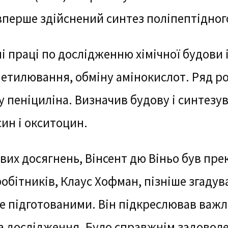
 вперше здійснений синтез поліпептідног
і праці по дослідженню хімічної будови і
етилювання, обміну амінокислот. Ряд р
у пеніциліна. Визначив будову і синтезу
ин і окситоцин.
вих досягнень, Вінсент дю Віньо був пре
робітників, Клаус Хофман, пізніше згадува
ре підготованими. Він підкреслював важл
а дослідження. Було справжнім задоволе