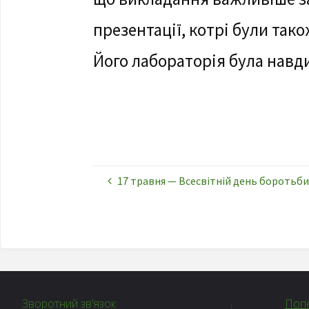
презентації, котрі були тако
Його лабораторія була навд
17 травня — Всесвітній день боротьби
Зворотний зв’язок
Попе