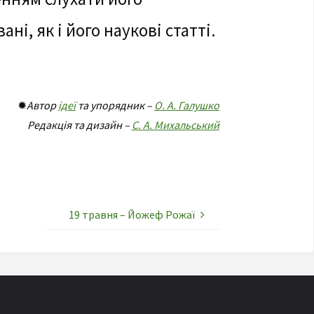
ні, як і його наукові статті.
✹
Автор
ідеї
та упорядник –
О. А. Галушко
Редакція та дизайн –
С. А. Михальський
19 травня – Йожеф Рожаї