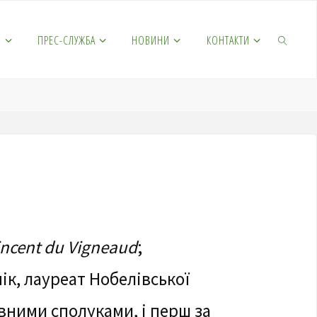
М
ПРЕС-СЛУЖБА
НОВИНИ
КОНТАКТИ
incent du Vigneaud
;
мік, лауреат Нобелівської
тивними сполуками, і перш за