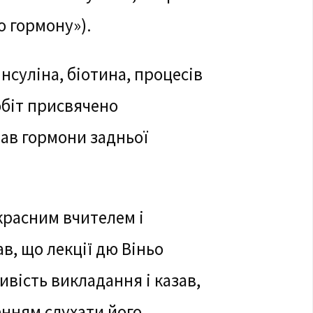
о гормону»).
нсуліна, біотина, процесів
обіт присвячено
вав гормони задньої
красним вчителем і
в, що лекції дю Віньо
ивість викладання і казав,
нням слухати його