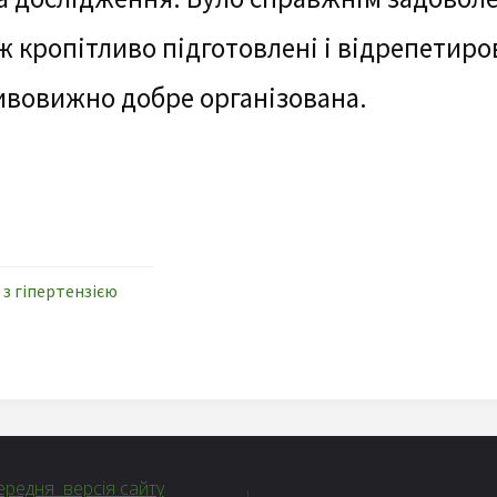
ж кропітливо підготовлені і відрепетирова
ивовижно добре організована.
 з гіпертензією
редня версія сайту