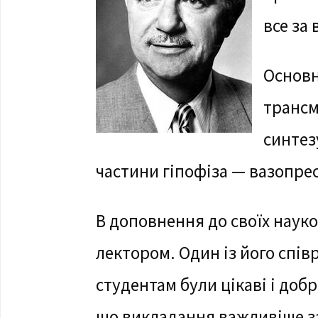
все за
Основн
трансм
синтез
частини гіпофіза — вазопрес
В доповнення до своїх науко
лектором. Один із його спів
студентам були цікаві і доб
що викладання важливіше з