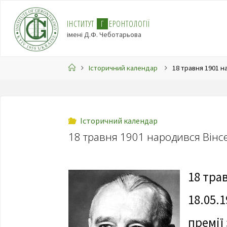
І
Н
С
Т
И
Т
У
Т
Г
Е
Р
О
Н
Т
О
Л
О
Г
І
Ї
імені Д.Ф. Чеботарьова
Історичний календар
18 травня 1901 н
Історичний календар
18 травня 1901 народився Вінс
18 тра
18.05.
премії 