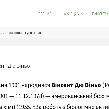
ПРО НАС
ФАХІВЦЯМ
ПАЦІЄНТА
ародився Вінсент Дю Віньо
ент Дю Віньо
вня 1901 народився
Вінсент Дю Віньо
(
V
1901 — 11.12.1978) — американський біохі
з хімії (1955, «За роботу з біологічно ак