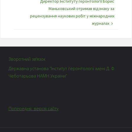
Директор Інституту геронтології Борис
Маньковський отримав відзнаку за
рецензування наукових робіт у міжнародних
журналах
Зворотний зв’язок
Державна установа “Інститут геронтології імені Д. Ф.
Чеботарьова НАМН України”
Попередня версія сайту