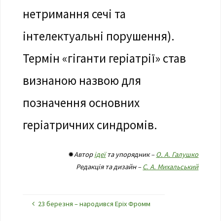
нетримання сечі та
інтелектуальні порушення).
Термін «гіганти геріатрії» став
визнаною назвою для
позначення основних
геріатричних синдромів.
✹
Автор
ідеї
та упорядник –
О. А. Галушко
Редакція та дизайн –
С. А. Михальський
23 березня – народився Еріх Фромм