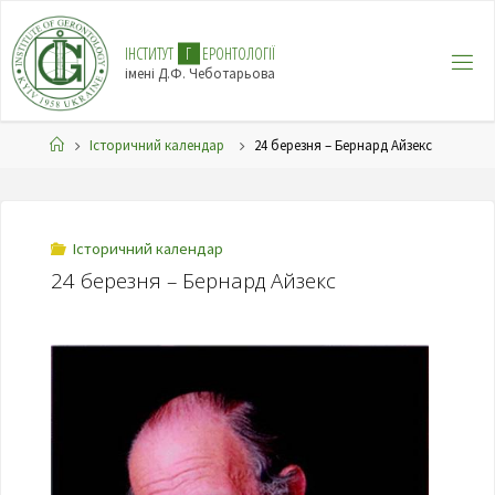
І
Н
С
Т
И
Т
У
Т
Г
Е
Р
О
Н
Т
О
Л
О
Г
І
Ї
імені Д.Ф. Чеботарьова
Історичний календар
24 березня – Бернард Айзекс
Історичний календар
24 березня – Бернард Айзекс