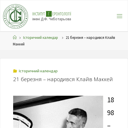
І
Н
С
Т
И
Т
У
Т
Г
Е
Р
О
Н
Т
О
Л
О
Г
І
Ї
імені Д.Ф. Чеботарьова
Історичний календар
21 березня – народився Клайв
Маккей
Історичний календар
21 березня – народився Клайв Маккей
18
98
–