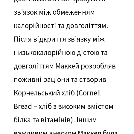
зв’язок між обмеженням
калорійності та довголіттям.
Після відкриття зв’язку між
низькокалорійною дієтою та
довголіттям Маккей розробляв
поживні раціони та створив
Корнельський хліб (Cornell
Bread – хліб з високим вмістом
білка та вітамінів). Іншим
важливим внеском Маккея була