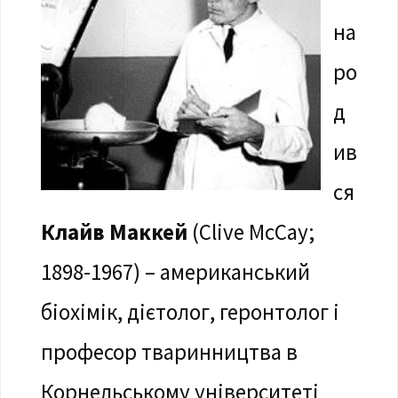
на
ро
д
ив
ся
Клайв Маккей
(Clive McCay;
1898-1967) – американський
біохімік, дієтолог, геронтолог і
професор тваринництва в
Корнельському університеті