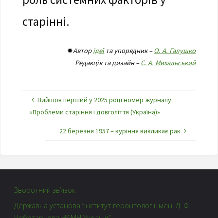
старінні.
✹
Автор
ідеї
та упорядник –
О. А. Галушко
Редакція та дизайн –
С. А. Михальський
Вийшов перший у 2025 році номер журналу
«Проблеми старіння і довголіття (Україна)»
22 березня 1957 – куріння викликає рак
Зворотний зв’язок
Державна установа “Інститут геронтології імені Д. Ф.
Чеботарьова НАМН України”