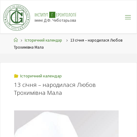
І
Н
С
Т
И
Т
У
Т
Г
Е
Р
О
Н
Т
О
Л
О
Г
І
Ї
імені Д.Ф. Чеботарьова
Історичний календар
13 січня – народилася Любов
Трохимівна Мала
Історичний календар
13 січня – народилася Любов
Трохимівна Мала