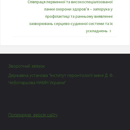
Співпраця первинної та високоспеціалізованої
ланки охорони здоров’я – запорука у
профілактиці та ранньому виявленні
захворювань серцево-судинної системи та їх
ускладнень
Зворотний зв’язок
Державна установа “Інститут геронтології імені Д. Ф.
Чеботарьова НАМН України”
Попередня версія сайту