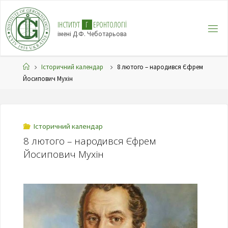
І
Н
С
Т
И
Т
У
Т
Г
Е
Р
О
Н
Т
О
Л
О
Г
І
Ї
імені Д.Ф. Чеботарьова
Історичний календар
8 лютого – народився Єфрем
Йосипович Мухін
Історичний календар
8 лютого – народився Єфрем
Йосипович Мухін