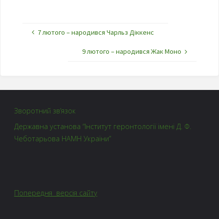
7 лютого – народився Чарльз Діккенс
9 лютого – народився Жак Моно
Зворотний зв’язок
Державна установа “Інститут геронтології імені Д. Ф.
Чеботарьова НАМН України”
Попередня версія сайту