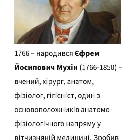
1766 – народився
Єфрем
Йосипович Мухін
(1766-1850) –
вчений, хірург, анатом,
фізіолог, гігієніст, один з
основоположників анатомо-
фізіологічного напряму у
вітчизняній медицині. Зробив