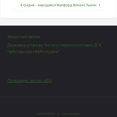
4 грудня – народився Малфорд Вілкокс Тьюліс
Зворотний зв’язок
Державна установа “Інститут геронтології імені Д. Ф.
Чеботарьова НАМН України”
Попередня версія сайту
FACEBOOK
|
TELEGRAM