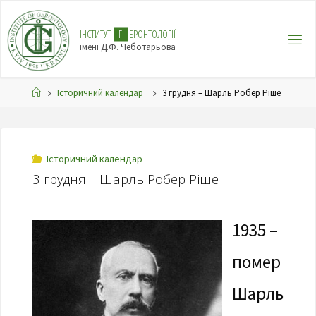
І
Н
С
Т
И
Т
У
Т
Г
Е
Р
О
Н
Т
О
Л
О
Г
І
Ї
імені Д.Ф. Чеботарьова
Історичний календар
3 грудня – Шарль Робер Ріше
Історичний календар
3 грудня – Шарль Робер Ріше
1935 –
помер
Шарль