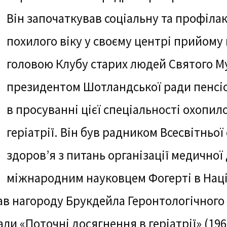
Він започаткував соціальну та профіл
похилого віку у своєму центрі прийому 
головою Клубу старих людей Святого Мун
президентом Шотландської ради пенсіо
в просуванні цієї спеціальності охопило 
геріатрії. Він був радником Всесвітньої
здоров’я з питань організації медичної 
міжнародним науковцем Фогерті в Наці
ав нагороду Брукдейла Геронтологічного
ли «Поточні досягнення в геріатрії» (196