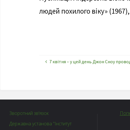
людей похилого віку» (1967),
7 квітня – у цей день Джон Сноу про
Зворотний зв’язок
Попе
Державна установа “Інститут