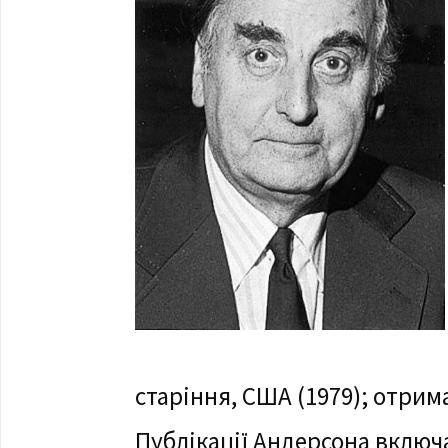
старіння, США (1979); отрим
Публікації Андерсона включа