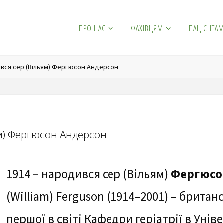
ПРО НАС
ФАХІВЦЯМ
ПАЦІЄНТА
дився сер (Вільям) Фергюсон Андерсон
ям) Фергюсон Андерсон
1914 – народився сер (Вільям)
Фергюсо
(William) Ferguson (1914–2001) – британ
першої в світі Кафедри геріатрії в Уніве