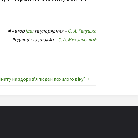
.
✹
Автор
ідеї
та упорядник –
О. А. Галушко
Редакція та дизайн –
С. А. Михальський
мату на здоров’я людей похилого віку?