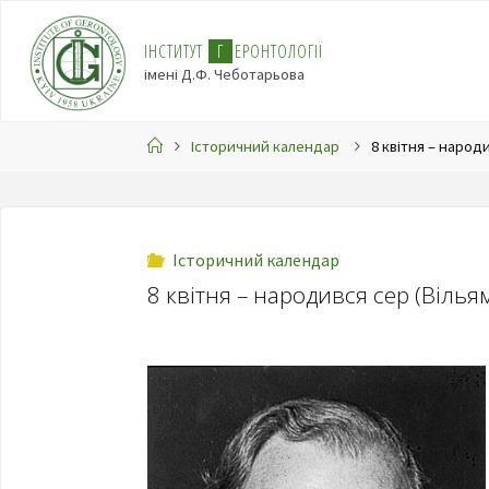
І
Н
С
Т
И
Т
У
Т
Г
Е
Р
О
Н
Т
О
Л
О
Г
І
Ї
імені Д.Ф. Чеботарьова
Історичний календар
8 квітня – наро
Історичний календар
8 квітня – народився сер (Віль