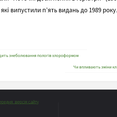
 які випустили п’ять видань до 1989 року
водить знеболювання пологів хлороформом
Чи впливають зміни клі
редня версія сайту