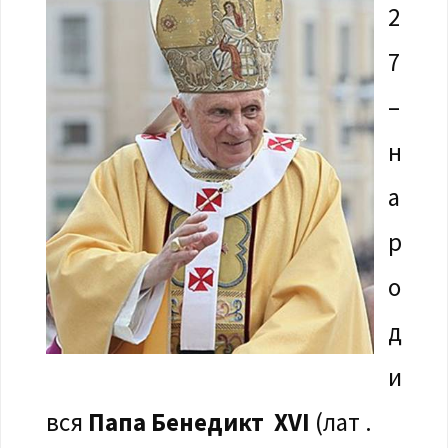
2
7
–
н
а
р
о
д
и
вся
Папа Бенедикт XVI
(лат .