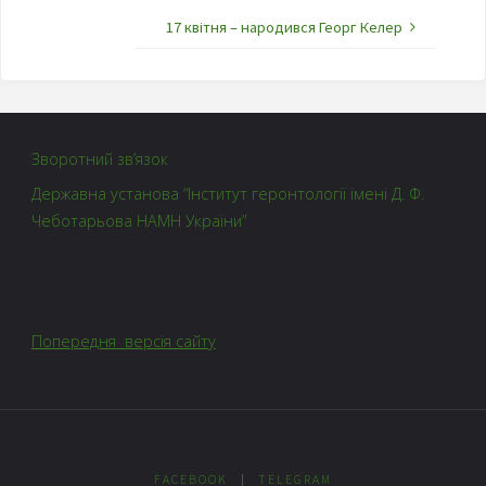
17 квітня – народився Георг Келер
Зворотний зв’язок
Державна установа “Інститут геронтології імені Д. Ф.
Чеботарьова НАМН України”
Попередня версія сайту
FACEBOOK
|
TELEGRAM