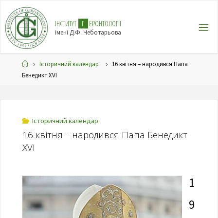
І
Н
С
Т
И
Т
У
Т
Г
Е
Р
О
Н
Т
О
Л
О
Г
І
Ї
імені Д.Ф. Чеботарьова
Історичний календар
16 квітня – народився Папа
Бенедикт XVI
Історичний календар
16 квітня – народився Папа Бенедикт
XVI
1
9