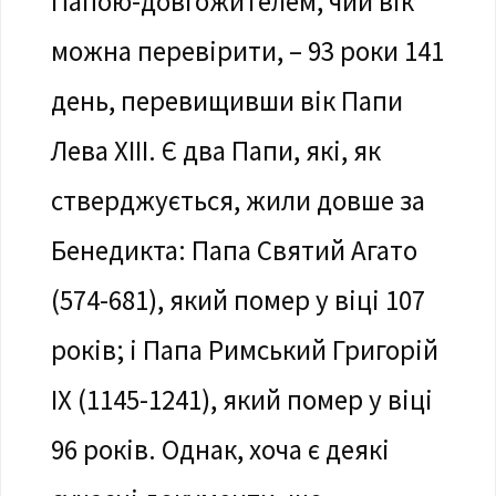
Папою-довгожителем, чий вік
можна перевірити, – 93 роки 141
день, перевищивши вік Папи
Лева XIII. Є два Папи, які, як
стверджується, жили довше за
Бенедикта: Папа Святий Агато
(574-681), який помер у віці 107
років; і Папа Римський Григорій
IX (1145-1241), який помер у віці
96 років. Однак, хоча є деякі