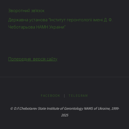
Зворотний зв’язок
Державна установа “Інститут геронтології імені Д. Ф.
Чеботарьова НАМН України”
Попередня версія сайту
FACEBOOK
|
TELEGRAM
© D.F.Chebotarev State Institute of Gerontology NAMS of Ukraine, 1999-
2025