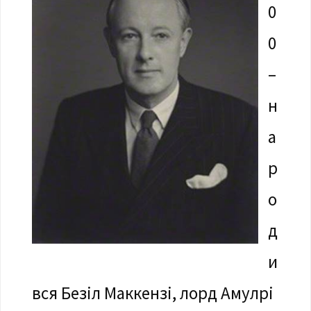
0
0
–
н
а
р
о
д
и
вся Безіл Маккензі, лорд Амулрі