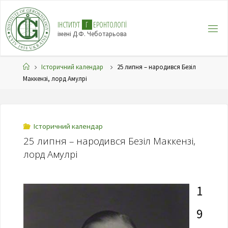
І
Н
С
Т
И
Т
У
Т
Г
Е
Р
О
Н
Т
О
Л
О
Г
І
Ї
імені Д.Ф. Чеботарьова
Історичний календар
25 липня – народився Безіл
Маккензі, лорд Амулрі
Історичний календар
25 липня – народився Безіл Маккензі,
лорд Амулрі
1
9