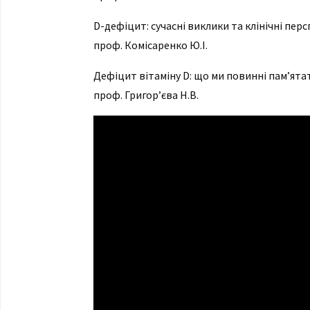
D-дефіцит: сучасні виклики та клінічні пер
проф. Комісаренко Ю.І.
Дефіцит вітаміну D: що ми повинні пам’ята
проф. Григор’єва Н.В.