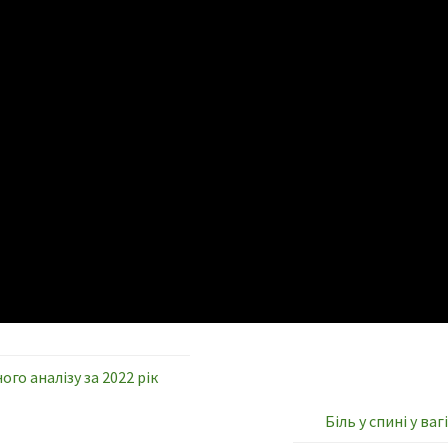
ого аналізу за 2022 рік
Біль у спині у ва