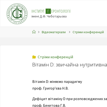
І
Н
С
Т
И
Т
У
Т
Г
Е
Р
О
Н
Т
О
Л
О
Г
І
Ї
імені Д.Ф. Чеботарьова
Відеоматеріали
Стріми конференцій
Стріми конференцій
Вітамін D: звичайна нутритивн
Вітамін D: міняємо парадигму
проф. Григор’єва Н.В.
Дефіцит вітаміну D при розповсюджених за
проф. Бекетова Г.В.