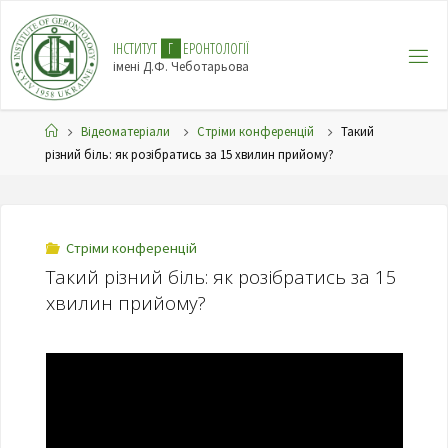
І
Н
С
Т
И
Т
У
Т
Г
Е
Р
О
Н
Т
О
Л
О
Г
І
Ї
імені Д.Ф. Чеботарьова
Відеоматеріали
Стріми конференцій
Такий
різний біль: як розібратись за 15 хвилин прийому?
Стріми конференцій
Такий різний біль: як розібратись за 15
хвилин прийому?