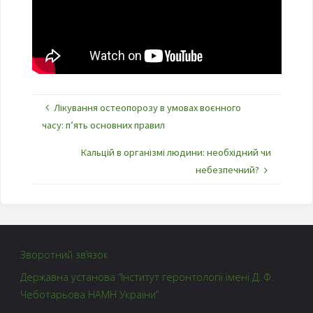
Лікування остеопорозу в умовах воєнного
часу: п’ять основних правил
Кальцій в організмі людини: необхідний чи
небезпечний?
Зворотний зв’язок
Державна установа “Інститут геронтології імені Д. Ф.
Чеботарьова НАМН України”