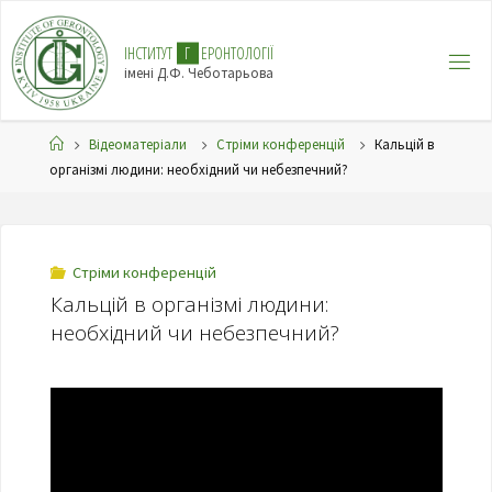
І
Н
С
Т
И
Т
У
Т
Г
Е
Р
О
Н
Т
О
Л
О
Г
І
Ї
імені Д.Ф. Чеботарьова
Відеоматеріали
Стріми конференцій
Кальцій в
організмі людини: необхідний чи небезпечний?
Стріми конференцій
Кальцій в організмі людини:
необхідний чи небезпечний?