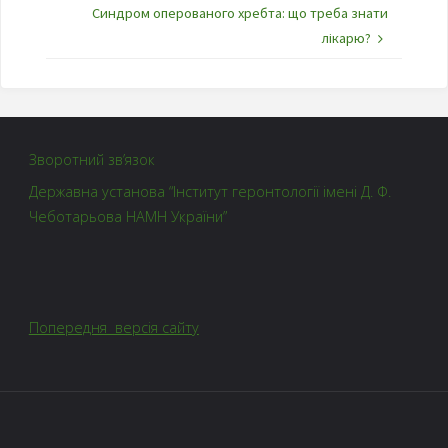
Синдром оперованого хребта: що треба знати
лікарю?
Зворотний зв’язок
Державна установа “Інститут геронтології імені Д. Ф.
Чеботарьова НАМН України”
Попередня версія сайту