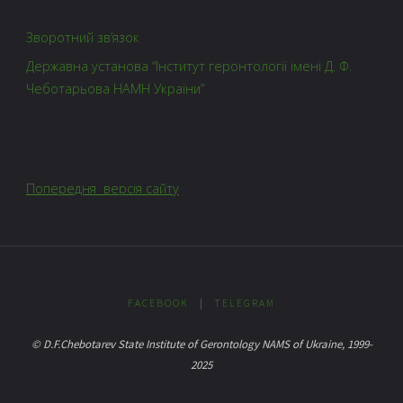
Зворотний зв’язок
Державна установа “Інститут геронтології імені Д. Ф.
Чеботарьова НАМН України”
Попередня версія сайту
FACEBOOK
|
TELEGRAM
© D.F.Chebotarev State Institute of Gerontology NAMS of Ukraine, 1999-
2025