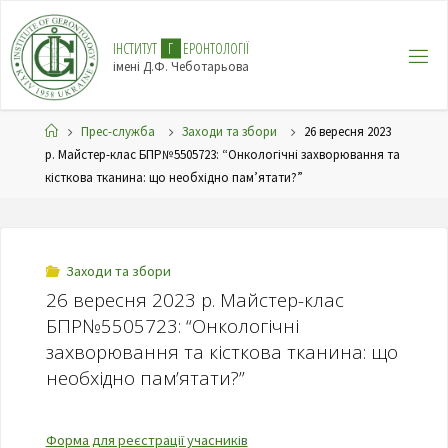
І
Н
С
Т
И
Т
У
Т
Г
Е
Р
О
Н
Т
О
Л
О
Г
І
Ї
імені Д.Ф. Чеботарьова
Прес-служба
Заходи та збори
26 вересня 2023
р. Майстер-клас БПР№5505723: “Онкологічні захворювання та
кісткова тканина: що необхідно пам’ятати?”
Заходи та збори
26 вересня 2023 р. Майстер-клас
БПР№5505723: “Онкологічні
захворювання та кісткова тканина: що
необхідно пам’ятати?”
Форма для реєстрації учасників