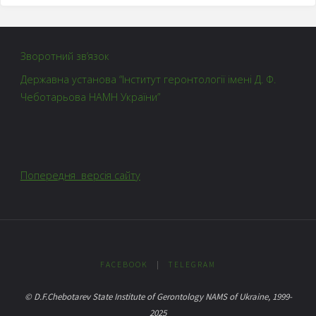
Зворотний зв’язок
Державна установа “Інститут геронтології імені Д. Ф.
Чеботарьова НАМН України”
Попередня версія сайту
FACEBOOK
|
TELEGRAM
© D.F.Chebotarev State Institute of Gerontology NAMS of Ukraine, 1999-
2025