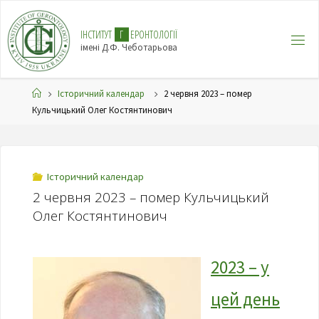
І
Н
С
Т
И
Т
У
Т
Г
Е
Р
О
Н
Т
О
Л
О
Г
І
Ї
імені Д.Ф. Чеботарьова
Історичний календар
2 червня 2023 – помер
Кульчицький Олег Костянтинович
Історичний календар
2 червня 2023 – помер Кульчицький
Олег Костянтинович
2023 – у
цей день