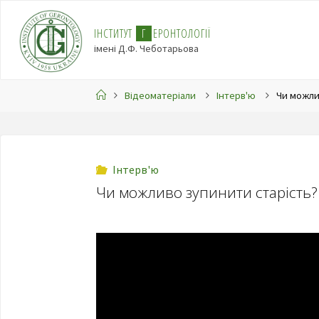
І
Н
С
Т
И
Т
У
Т
Г
Е
Р
О
Н
Т
О
Л
О
Г
І
Ї
імені Д.Ф. Чеботарьова
Відеоматеріали
Інтерв'ю
Чи можли
Інтерв'ю
Чи можливо зупинити старість?