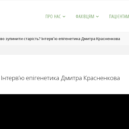
ПРО НАС
ФАХІВЦЯМ
ПАЦІЄНТА
во зупинити старість? Інтерв’ю епігенетика Дмитра Красненкова
 Інтерв’ю епігенетика Дмитра Красненкова