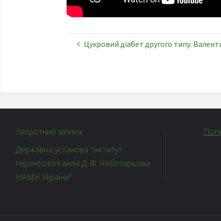
Цукровий діабет другого типу. Вале
Зворотний зв’язок
Попе
Державна установа “Інститут
геронтології імені Д. Ф. Чеботарьова
НАМН України”