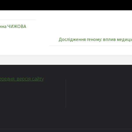
нтина ЧИЖОВА
Дослідження геному: вплив медиц
редня версія сайту