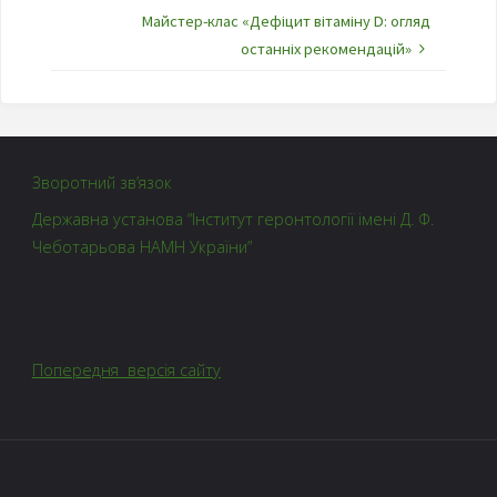
Майстер-клас «Дефіцит вітаміну D: огляд
останніх рекомендацій»
Зворотний зв’язок
Державна установа “Інститут геронтології імені Д. Ф.
Чеботарьова НАМН України”
Попередня версія сайту