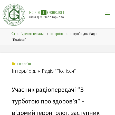
І
Н
С
Т
И
Т
У
Т
Г
Е
Р
О
Н
Т
О
Л
О
Г
І
Ї
імені Д.Ф. Чеботарьова
Відеоматеріали
Інтерв'ю
Інтерв’ю для Радіо
“Полісся”
Інтерв'ю
Інтерв’ю для Радіо “Полісся”
Учасник радіопередачі “З
турботою про здоров’я” –
відомий геронтолог, заступник