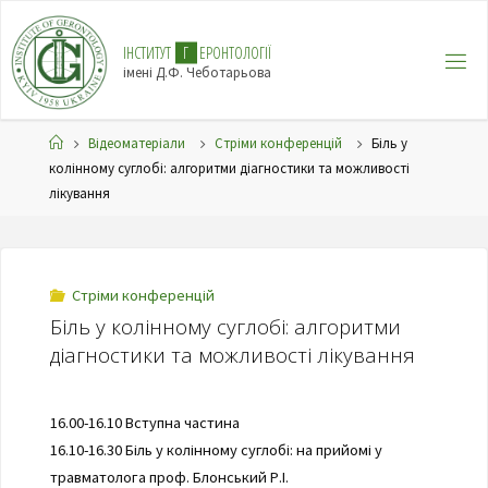
І
Н
С
Т
И
Т
У
Т
Г
Е
Р
О
Н
Т
О
Л
О
Г
І
Ї
імені Д.Ф. Чеботарьова
Відеоматеріали
Стріми конференцій
Біль у
колінному суглобі: алгоритми діагностики та можливості
лікування
Стріми конференцій
Біль у колінному суглобі: алгоритми
діагностики та можливості лікування
16.00-16.10 Вступна частина
16.10-16.30 Біль у колінному суглобі: на прийомі у
травматолога проф. Блонський Р.І.