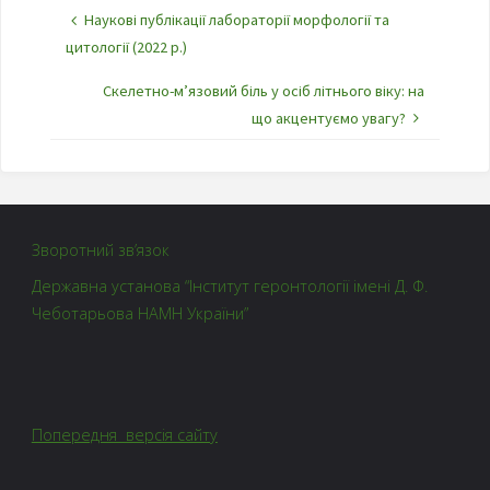
Наукові публікації лабораторії морфології та
цитології (2022 р.)
Скелетно-м’язовий біль у осіб літнього віку: на
що акцентуємо увагу?
Зворотний зв’язок
Державна установа “Інститут геронтології імені Д. Ф.
Чеботарьова НАМН України”
Попередня версія сайту