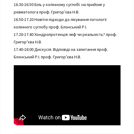
16.30-16.50 Біль у колінному суглобі: на прийомі у
ревматолога проф. Григор’єва Н.В.
16.50-17.20 Новітні підходи до лікування патології
колінного суглобу проф. Блонський Р.І.
17.20-17.40 Хондропротекція: міф чи реальність? проф.
Григор’єва Н.В.
17.40-18.00 Дискусія. Відповіді на запитання проф.
Блонський Р.І. проф. Григор’єва Н.В.