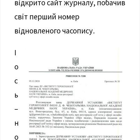
відкрито сайт журналу, побачив
світ перший номер
відновленого часопису.
І
о
с
ь
–
н
о