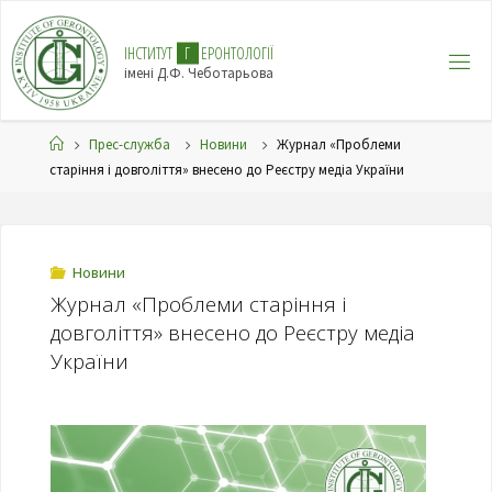
І
Н
С
Т
И
Т
У
Т
Г
Е
Р
О
Н
Т
О
Л
О
Г
І
Ї
імені Д.Ф. Чеботарьова
Прес-служба
Новини
Журнал «Проблеми
старіння і довголіття» внесено до Реєстру медіа України
Новини
Журнал «Проблеми старіння і
довголіття» внесено до Реєстру медіа
України