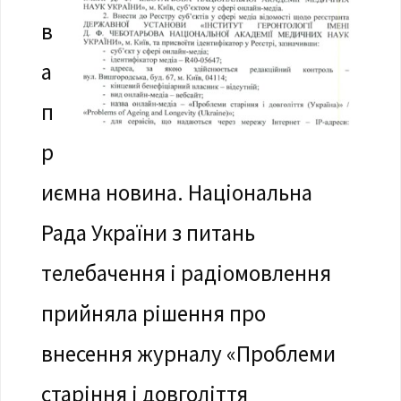
в
а
п
р
иємна новина. Національна
Рада України з питань
телебачення і радіомовлення
прийняла рішення про
внесення журналу «Проблеми
старіння і довголіття