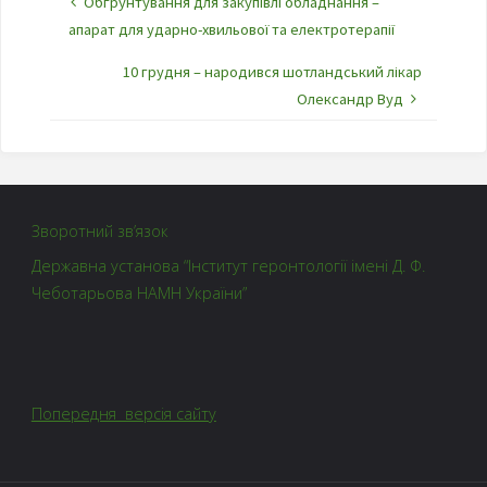
Обґрунтування для закупівлі обладнання –
апарат для ударно-хвильової та електротерапії
10 грудня – народився шотландський лікар
Олександр Вуд
Зворотний зв’язок
Державна установа “Інститут геронтології імені Д. Ф.
Чеботарьова НАМН України”
Попередня версія сайту