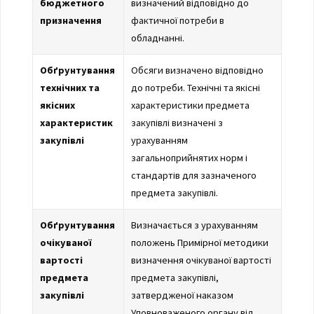
бюджетного
визначений відповідно до
призначення
фактичної потреби в
обладнанні.
Обґрунтування
Обсяги визначено відповідно
технічних та
до потреби. Технічні та якісні
якісних
характеристики предмета
характеристик
закупівлі визначені з
закупівлі
урахуванням
загальноприйнятих норм і
стандартів для зазначеного
предмета закупівлі.
Обґрунтування
Визначається з урахуванням
очікуваної
положень Примірної методики
вартості
визначення очікуваної вартості
предмета
предмета закупівлі,
закупівлі
затвердженої наказом
Уповноваженого органу від