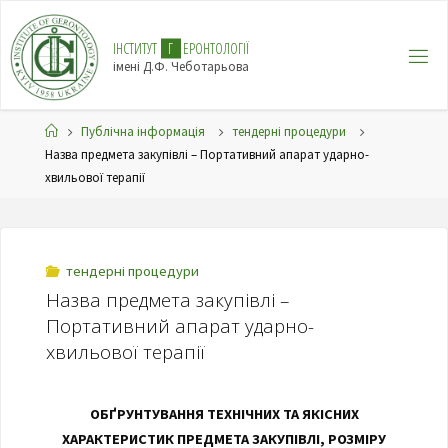
І
Н
С
Т
И
Т
У
Т
Г
Е
Р
О
Н
Т
О
Л
О
Г
І
Ї
імені Д.Ф. Чеботарьова
Публічна інформація
тендерні процедури
Назва предмета закупівлі – Портативний апарат ударно-
хвильової терапії
тендерні процедури
Назва предмета закупівлі –
Портативний апарат ударно-
хвильової терапії
ОБҐРУНТУВАННЯ ТЕХНІЧНИХ ТА ЯКІСНИХ
ХАРАКТЕРИСТИК ПРЕДМЕТА ЗАКУПІВЛІ, РОЗМІРУ