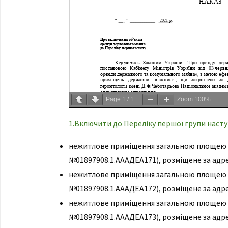
Page
1
/
1
Zoom
100%
1.Включити до Переліку першої групи насту
нежитлове приміщення загальною площею 29
№01897908.1.АААДЕА171), розміщене за адрес
нежитлове приміщення загальною площею 50
№01897908.1.АААДЕА172), розміщене за адрес
нежитлове приміщення загальною площею 1
№01897908.1.АААДЕА173), розміщене за адрес