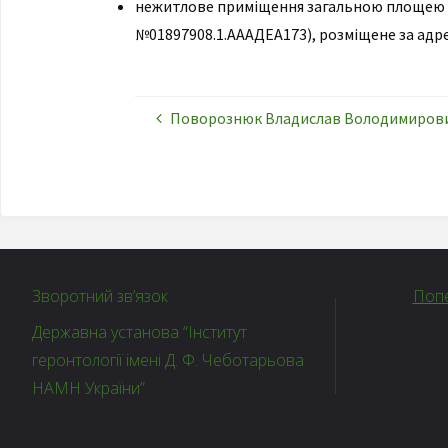
нежитлове приміщення загальною площею 19
№01897908.1.АААДЕА173), розміщене за адре
Поворознюк Владислав Володимирович
Зворотний зв’язок
Попе
Державна установа “Інститут
геронтології імені Д. Ф. Чеботарьова
НАМН України”