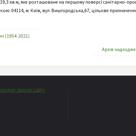
,3 кв.м, яке розташоване на першому поверсі санітарно-про
сою: 04114, м. Київ, вул. Вишгородська,67, цільове призначен
 (1954-2021)
Архів надходже
редня версія сайту