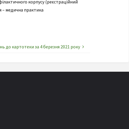
філактичного корпусу (реєстраційний
ня – медична практика
нь до картотеки за 4 березня 2021 року