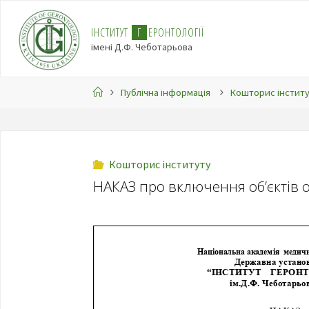
І
Н
С
Т
И
Т
У
Т
Г
Е
Р
О
Н
Т
О
Л
О
Г
І
Ї
імені Д.Ф. Чеботарьова
Публічна інформація
Кошторис інстит
Кошторис інституту
НАКАЗ про включення об’єктів 