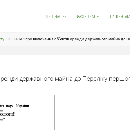
ПРО НАС
ФАХІВЦЯМ
ПАЦІЄНТА
уту
НАКАЗ про включення об’єктів оренди державного майна до Пер
оренди державного майна до Переліку першого