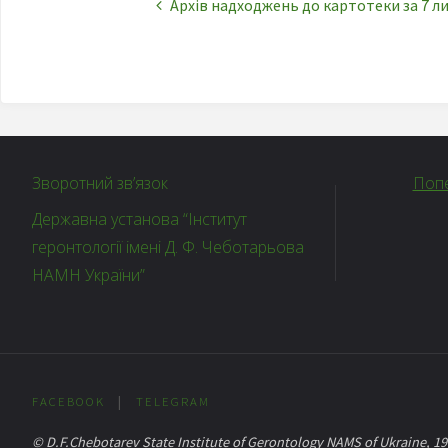
Архів надходжень до картотеки за 7 л
Зворотний зв’язок
Попе
Державна установа “Інститут
геронтології імені Д. Ф. Чеботарьова
НАМН України”
FACEBOOK
|
TELEGRAM
© D.F.Chebotarev State Institute of Gerontology NAMS of Ukraine, 1