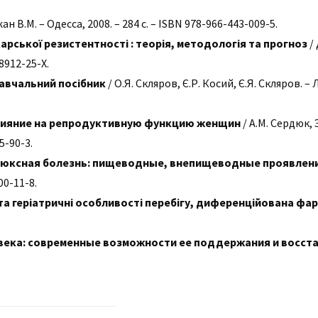
н В.М. – Одесса, 2008. – 284 с. – ISBN 978-966-443-009-5.
рської резистентності : теорія, методологія та прогноз
/ 
8912-25-Х.
Навчальний посібник
/ О.Я. Скляров, Є.Р. Косий, Є.Я. Скляров. – 
влияние на репродуктивную функцию женщин
/ А.М. Сердюк, 
5-90-3.
юксная болезнь: пищеводные, внепищеводные проявлен
00-11-8.
 та геріатричні особливості перебігу, диференційована фа
века: современные возможности ее поддержания и восст