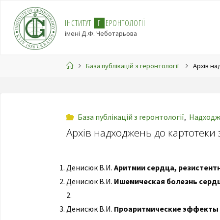
І
Н
С
Т
И
Т
У
Т
Г
Е
Р
О
Н
Т
О
Л
О
Г
І
Ї
імені Д.Ф. Чеботарьова
База публікацій з геронтології
Архів на
База публікацій з геронтології
,
Надходже
Архів надходжень до картотеки 
Денисюк В.И.
Аритмии сердца, резистент
Денисюк В.И.
Ишемическая болезнь сердц
2.
Денисюк В.И.
Проаритмические эффекты 