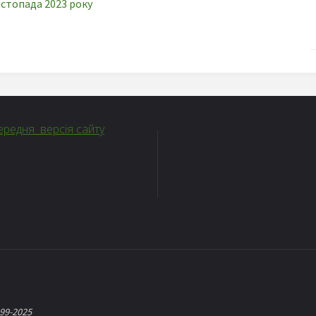
истопада 2023 року
редня версія сайту
999-2025