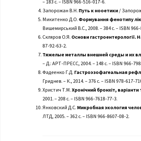
– 183 с. – ISBN 966-516-017-6.
Запорожан В.Н.
Путь к нооетики
/ Запорожа
Микитенко Д.О.
Формування фенотипу ліка
Вишемирський В.С., 2008. – 384 с. – ISBN 966-
Скляров О.Я.
Основи гастроентерології. 
87-92-63-2.
Тяжелые металлы внешней среды и их 
– Д.: АРТ-ПРЕСС, 2004. – 148 с. – ISBN 966-798
Фадеенко Г.Д.
Гастроэзофагеальная рефл
Гриднев. – К., 2014. – 376 с. – ISBN 978-617-71
Христич Т.М.
Хронічний бронхіт, варіанти
2001. – 208 с. – ISBN 966-7618-77-3.
Янковский Д.С.
Микробная экология чело
ЛТД, 2005. – 362 с. – ISBN 966-8607-08-2.