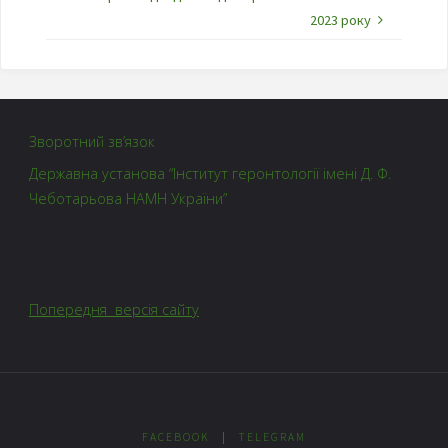
2023 року
Зворотний зв’язок
Державна установа “Інститут геронтології імені Д. Ф.
Чеботарьова НАМН України”
Попередня версія сайту
FACEBOOK
|
TELEGRAM