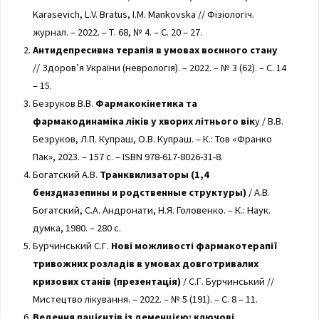
Karasevich, L.V. Bratus, I.M. Mankovska // Фізіологіч.
журнал. – 2022. – Т. 68, № 4. – С. 20 – 27.
Антидепресивна терапія в умовах воєнного стану
// Здоров’я України (неврологія). – 2022. – № 3 (62). – С. 14
– 15.
Безруков В.В.
Фармакокінетика та
фармакодинаміка ліків у хворих літнього вік
у / В.В.
Безруков, Л.П. Купраш, О.В. Купраш. – К.: Тов «Франко
Пак», 2023. – 157 с. – ISBN 978-617-8026-31-8.
Богатский А.В.
Транквилизаторы (1,4
бенздиазепины и родственные структуры)
/ А.В.
Богатский, С.А. Андронати, Н.Я. Головенко. – К.: Наук.
думка, 1980. – 280 с.
Бурчинський С.Г.
Нові можливості фармакотерапії
тривожних розладів в умовах довготривалих
кризових станів (презентація)
/ С.Г. Бурчинський //
Мистецтво лікування. – 2022. – № 5 (191). – С. 8 – 11.
Ведення пацієнтів із деменцією: ключові