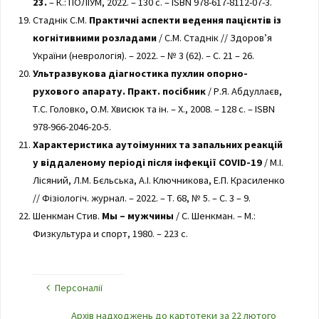
23.
– К.: ПОЛІУМ, 2022. – 130 с. – ISBN 978-617-8112-07-3.
Стаднік С.М.
Практичні аспекти ведення пацієнтів із
когнітивними розладами
/ С.М. Стаднік // Здоров’я
України (неврологія). – 2022. – № 3 (62). – С. 21 – 26.
Ультразвукова діагностика пухлин опорно-
рухового апарату. Практ. посібник
/ Р.Я. Абдуллаєв,
Т.С. Головко, О.М. Хвисюк та ін. – Х., 2008. – 128 с. – ISBN
978-966-2046-20-5.
Характеристика аутоімунних та запальних реакцій
у віддаленому періоді після інфекції COVID-19
/ М.І.
Лісяний, Л.М. Бєльська, А.І. Ключникова, Е.П. Красиленко
// Фізіологіч. журнал. – 2022. – Т. 68, № 5. – С. 3 – 9.
Шенкман Стив.
Мы – мужчины
/ С. Шенкман. – М.:
Физкультура и спорт, 1980. – 223 с.
Персоналії
Архів надходжень до картотеки за 22 лютого