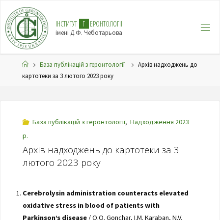
І
Н
С
Т
И
Т
У
Т
Г
Е
Р
О
Н
Т
О
Л
О
Г
І
Ї
імені Д.Ф. Чеботарьова
База публікацій з геронтології
Архів надходжень до
картотеки за 3 лютого 2023 року
База публікацій з геронтології
,
Надходження 2023
р.
Архів надходжень до картотеки за 3
лютого 2023 року
Cerebrolysin administration counteracts elevated
oxidative stress in blood of patients with
Parkinson’s disease
/ O.O. Gonchar, I.M. Karaban, N.V.