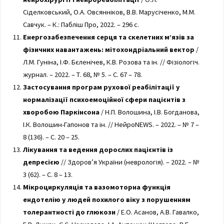
Сіделковський, О.А. Овсянніков, В.В. Марусіченко, М.М.
Савчук. – К.: Пабліш Про, 2022. – 296 с.
Енергозабезпечення серця та скелетних м’язів за
фізичних навантажень: мітохондріальний вектор
/
Л.М. Гуніна, І.Ф. Бєленічев, К.В. Розова та ін. // Фізіологіч.
журнал. – 2022. – Т. 68, № 5. – С. 67 – 78.
Застосування програм рухової реабілітації у
нормалізації психоемоційної сфери пацієнтів з
хворобою Паркінсона
/ Н.П. Волошина, І.В. Богданова,
І.К. Волошин-Гапонов та ін. // НейроNEWS. – 2022. – № 7 –
8 (136). – С. 20 – 25.
Лікування та ведення дорослих пацієнтів із
депресією
// Здоров’я України (неврологія). – 2022. – №
3 (62). – С. 8 – 13.
Мікроциркуляція та вазомоторна функція
ендотелію у людей похилого віку з порушенням
толерантності до глюкози
/ Е.О. Асанов, А.В. Гавалко,