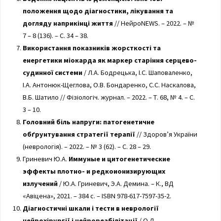
положення щодо діагностики, лікування та
догляду наприкінці життя
// НейроNEWS. – 2022. – №
7 – 8 (136). – С. 34 – 38.
Використання показників жорсткості та
енергетики міокарда як маркер старіння серцево-
судинної системи
/ Л.А. Бодрецька, І.С. Шаповаленко,
І.А. Антонюк-Щеглова, О.В. Бондаренко, С.С. Наскалова,
В.Б. Шатило // Фізіологіч. журнал. – 2022. – Т. 68, № 4. – С.
3 – 10.
Головний біль напруги: патогенетичне
обґрунтування стратегії терапії
// Здоров’я України
(неврологія). – 2022. – № 3 (62). – С. 28 – 29.
Гриневич Ю.А.
Иммуные и цитогенетические
эффекты плотно- и редкоионизирующих
излучений
/ Ю.А. Гриневич, Э.А. Демина. – К., ВД
«Авіцена», 2021. – 384 с. – ISBN 978-617-7597-35-2.
Діагностичні шкали і тести в неврології
нейрохірургії і нейрореабілітації
/ О.Л.