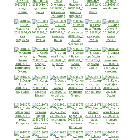
20180688_С
20180689_С
20180692_С
20180693_С
ереда
идорович
20180690_С
20180691_С
итник
ич Марина
Галина
Ірина
имоненко
имулик
Ольга
Олександр
Людмила
20180694_Сі
20180695_Сі
20180696_Сі
20180698_С
20180699_С
кач
магіна
нельник
20180697_С
кворцова
кнарь
Людмила
Тетяна
Ірина
качков
Тетяна
Олексій
Олександр
20180701_С
20180703_С
20180704_С
20180705_С
20180700_С
лободін
мірнова
молій
одомора
20180706_С
крипченко
Тетяна
Яніна
Наталія
Софія
окальська
Оксана
Катерина
20180707_С
20180708_С
20180710_С
20180711_С
20180712_К
окур Елла
олдатко
20180709_С
олоненко
олярик Ігор
укурудз
Віталія
оловйова
Тетяна
Софія
Валерія
20180713_С
20180715_С
20180717_С
20180718_С
тебко
20180714_С
тельмащук
20180716_С
тецюк
тупакова
Катерина
тебловськи
Олег
тепанова
Ольга
Тетяна
й Андрій
Кароліна