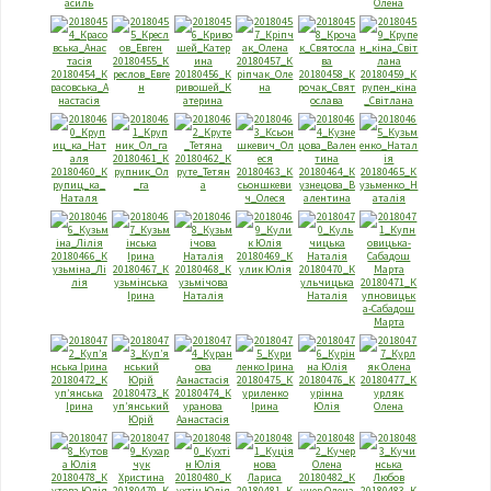
асиль
Олена
20180455_К
20180457_К
20180454_К
реслов_Eвге
20180456_К
рiпчак_Оле
20180458_К
20180459_К
расовська_А
н
ривошей_К
на
рочак_Свят
рупен_кiна
настасiя
атерина
ослава
_Свiтлана
20180461_К
20180462_К
20180460_К
рупник_Ол
руте_Тетян
20180463_К
20180464_К
20180465_К
рупиц_ка_
_га
а
сьоншкеви
узнецова_В
узьменко_Н
Наталя
ч_Олеся
алентина
аталiя
20180466_К
20180469_К
узьмiна_Лi
20180467_К
20180468_К
улик Юлія
20180470_К
лiя
узьмінська
узьмічова
ульчицька
20180471_К
Ірина
Наталія
Наталія
упновицьк
а-Сабадош
Марта
20180472_К
20180475_К
20180476_К
20180477_К
уп’янська
20180473_К
20180474_К
уриленко
урінна
урляк
Ірина
уп’янський
уранова
Ірина
Юлія
Олена
Юрій
Аанастасія
20180478_К
20180480_К
20180482_К
утова Юлія
20180479_К
ухтін Юлія
20180481_К
учер Олена
20180483_К