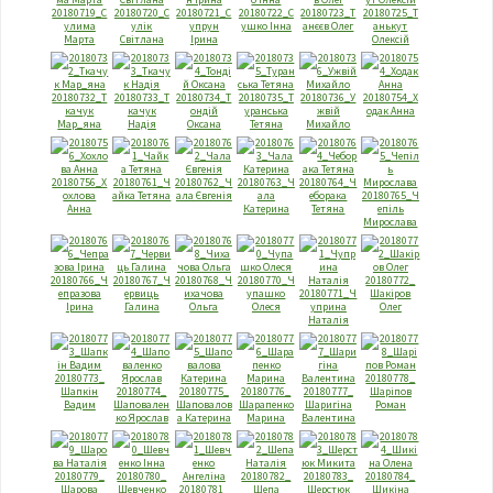
20180719_С
20180720_С
20180721_С
20180722_С
20180723_Т
20180725_Т
улима
улік
упрун
ушко Інна
анєєв Олег
анькут
Марта
Світлана
Ірина
Олексій
20180732_Т
20180733_Т
20180734_Т
20180735_Т
20180736_У
20180754_Х
качук
качук
ондій
уранська
жвій
одак Анна
Мар_яна
Надія
Оксана
Тетяна
Михайло
20180756_Х
20180761_Ч
20180762_Ч
20180763_Ч
20180764_Ч
охлова
айка Тетяна
ала Євгенія
ала
еборака
20180765_Ч
Анна
Катерина
Тетяна
епіль
Мирослава
20180766_Ч
20180767_Ч
20180768_Ч
20180770_Ч
20180772_
епразова
ервиць
ихачова
упашко
20180771_Ч
Шакіров
Ірина
Галина
Ольга
Олеся
уприна
Олег
Наталія
20180773_
20180778_
Шапкін
20180774_
20180775_
20180776_
20180777_
Шаріпов
Вадим
Шаповален
Шаповалов
Шарапенко
Шаригіна
Роман
ко Ярослав
а Катерина
Марина
Валентина
20180779_
20180780_
20180782_
20180783_
20180784_
Шарова
Шевченко
20180781_
Шепа
Шерстюк
Шикіна