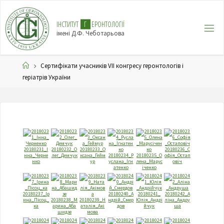
І
Н
С
Т
И
Т
У
Т
Г
Е
Р
О
Н
Т
О
Л
О
Г
І
Ї
імені Д.Ф. Чеботарьова
Сертифікати учасників VII конгресу геронтологів і
геріатрів України
20180231_I
20180232_О
20180233_О
20180236_С
нна_Черне
лег_Демчук
ксана_Гейм
20180234_Р
20180235_О
офiя_Остап
нко
ур
услана_Iгн
лена_Марус
овiч
атенко
iченко
20180237_Iр
20180240_А
20180241_
20180242_А
ина_Пiсоц_
20180238_М
20180239_Н
ндрiй_Смер
Юлiя_Андрi
лiна_Андру
ка
арина_Аба
аталiя_Акi
дов
йчук
ша
шидзе
мова