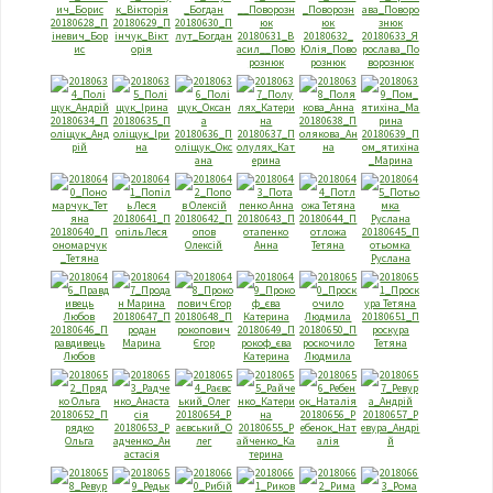
20180628_П
20180629_П
20180630_П
iневич_Бор
iнчук_Вiкт
лут_Богдан
20180631_В
20180632_
20180633_Я
ис
орiя
асил__Пово
Юлiя_Пово
рослава_По
рознюк
рознюк
ворознюк
20180634_П
20180635_П
20180638_П
олiщук_Анд
олiщук_Iри
20180636_П
20180637_П
олякова_Ан
20180639_П
рiй
на
олiщук_Окс
олулях_Кат
на
ом_ятихiна
ана
ерина
_Марина
20180641_П
20180642_П
20180643_П
20180644_П
20180640_П
опіль Леся
опов
отапенко
отложа
20180645_П
ономарчук
Олексій
Анна
Тетяна
отьомка
_Тетяна
Руслана
20180647_П
20180648_П
20180651_П
20180646_П
родан
рокопович
20180649_П
20180650_П
роскура
равдивець
Марина
Єгор
рокоф_єва
роскочило
Тетяна
Любов
Катерина
Людмила
20180652_П
20180654_Р
20180656_Р
20180657_Р
рядко
20180653_Р
аєвський_О
20180655_Р
ебенок_Нат
евура_Андрi
Ольга
адченко_Ан
лег
айченко_Ка
алiя
й
астасiя
терина