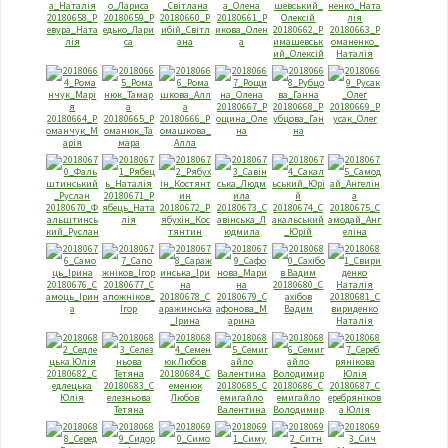
20180658_Р
20180659_Р
20180660_Р
20180661_Р
евура_Ната
едько_Лари
ибiй_Свiтл
икова_Олен
20180662_Р
20180663_Р
лiя
са
ана
а
имашевськ
оманенко_
ий_Олексiй
Наталiя
20180667_Р
20180668_Р
20180669_Р
20180664_Р
20180665_Р
20180666_Р
ощина_Оле
убцова_Ган
усак_Олег
оманчук_М
оманюк_Та
омашкова_
на
на
арiя
мара
Алла
20180671_Р
20180670_Ф
ябець_Ната
20180672_Р
20180673_С
20180674_С
20180675_С
альштинсь
лiя
ябухiн_Кос
авiнська_Л
акальський
амодай_Анг
кий_Руслан
тянтин
юдмила
_Юрiй
елiна
20180676_С
20180677_С
20180680_С
амоць_Iрин
апожнiков_
20180678_С
20180679_С
ахібов
20180681_С
а
Iгор
аражинська
афонова_М
Вадим
вириденко
_Iрина
арина
Наталія
20180682_С
20180684_С
едлецька
20180683_С
еменюк
20180685_С
20180686_С
20180687_С
Юлія
елезньова
Любов
емигайло
емигайло
еребряніков
Тетяна
Валентина
Володимир
а Юлія