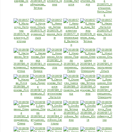
азарова_Iн
20180569_Н
алiжита_Iр
лiнова_Нат
аталюк_На
на
айдьонова_
ина
алiя
дiя
20180573_Н
Тетяна
аташина-
Котiк_Ольг
а
20180575_Н
20180576_Н
20180579_Н
20180574_М
ауменко_О
емиря_Арте
20180577_Н
20180578_Н
есен_Натал
аланчук_Н
льга
м
епомнящи
епом_яща_
iя
аточка
й_Валенти
Тетяна
н
20180582_Н
20180580_Н
20180581_Н
иконенко_А
20180583_Н
20180584_Н
20180585_Н
естеренко_Т
eсмeянова_
лла
иконенко_
iколаєнко_
iкольченко
етяна
Лариса
Павло
Олександр
_Ольга
20180586_Н
20180589_О
20180590_О
оскова_Лiлi
20180587_Н
20180588_О
ганесян_Iне
дiнцова_Тет
20180591_Д
я
осовська_Л
вчiннiкова
сса
яна
орошенко_
ариса
_Наталiя
Олександр
20180595_О
20180596_О
20180597_О
20180592_Б
20180593_Є
20180594_О
лiйник_Тет
лiйник_Юл
лiферчук_Л
ондаренко_
втушенко_
лiйник_Свi
яна
iя
iна
Олена
Олена
тлана