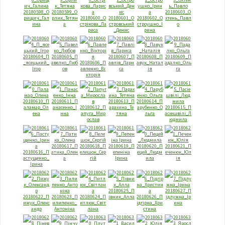
20180598_О
20180599_О
20180603_О
рищич_Гал
рлик_Тетян
20180600_О
20180601_О
20180602_О
хтень_Павл
ина
а
стрiкова_Ла
стровський
строушко_I
о
риса
_Денис
рина
20180604_П
20180605_П
20180607_П
20180608_П
20180609_П
_ясецький_
авелко_Люб
20180606_П
авлiв_Лари
авук_Натал
адалко_Оль
Iгор
ов
авленко_Вi
са
iя
га
кторiя
20180610_П
20180611_П
20180613_П
20180614_П
аламар_Ол
анасенко_I
20180612_П
арахина_Те
арубенко_О
20180615_П
ена
нна
апуга_Мир
тяна
льга
асieшвiлi_Л
ослав
юдмила
20180617_П
20180618_П
20180619_П
20180620_П
20180621_П
20180616_П
атика_Олен
елешок_Сер
епеніна
ецей_Людм
еченюк_Юл
астущенко_
а
гiй
Ірина
ила
iя
Iрина
20180625_П
20180627_П
20180622_П
20180623_П
20180624_П
iвник_Алла
20180626_П
iдлужна_Iр
ижук_Олекс
илипенко_
итлюк_Свiт
iдгiрна_Хри
ина
андр
Антонiна
лана
стина