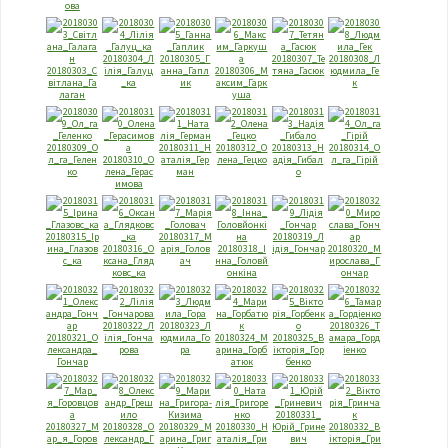
ова
20180304_Л
20180305_Г
20180307_Те
20180308_Л
20180303_С
iлiя_Галуц
анна_Гапл
20180306_М
тяна_Гасюк
юдмила_Ге
вiтлана_Га
_ка
ик
аксим_Гарк
к
лаган
уша
20180309_О
20180311_Н
20180312_О
20180313_Н
20180314_О
л_га_Гелен
20180310_О
аталiя_Гер
лена_Гецко
адiя_Гибал
л_га_Гiрiй
ко
лена_Герас
ман
о
имова
20180315_Iр
20180317_М
20180319_Л
ина_Глазов
20180316_О
арiя_Голов
20180318_I
iдiя_Гончар
20180320_М
с_ка
ксана_Гляд
ач
нна_Головй
ирослава_Г
ковс_ка
онкiна
ончар
20180322_Л
20180323_Л
20180326_Т
20180321_О
iлiя_Гонча
юдмила_Го
20180324_М
20180325_В
амара_Горд
лександра_
рова
ра
арина_Горб
iкторiя_Гор
ieнко
Гончар
атюк
бенко
20180331_
20180327_М
20180328_О
20180329_М
20180330_Н
Юрiй_Грине
20180332_В
ар_я_Горов
лександр_Г
арина_Григ
аталiя_Гри
вич
iкторiя_Гри