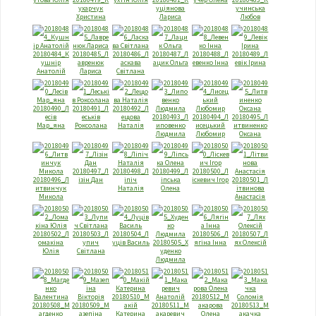
ухарчук
уціянова
учинська
Христина
Лариса
Любов
20180484_К
20180485_Л
20180486_Л
20180487_Л
20180488_Л
20180489_Л
ушнір
авренюк
аскава
ацик Ольга
евенко Інна
евік Ірина
Анатолій
Лариса
Світлана
20180490_Л
20180491_Л
20180492_Л
есів
еськів
ещова
20180493_Л
20180494_Л
20180495_Л
Мар_яна
Роксолана
Наталія
иповенко
исецький
итвиненко
Людмила
Любомир
Оксана
20180497_Л
20180498_Л
20180499_Л
20180500_Л
20180496_Л
ізін Дан
іпіч
іпська
іскевич Ігор
20180501_Л
итвинчук
Наталія
Олена
ітвинова
Микола
Анастасія
20180502_Л
20180503_Л
20180504_Л
20180506_Л
20180507_Л
омакіна
упич
уців Василь
20180505_Х
ягіна Інна
ях Олексій
Юлія
Світлана
уденко
Людмила
20180510_М
20180512_М
20180508_М
20180509_М
акій
20180511_М
акарова
20180513_М
агденко
азепіна
Катерина
акаревич
Олена
акачка