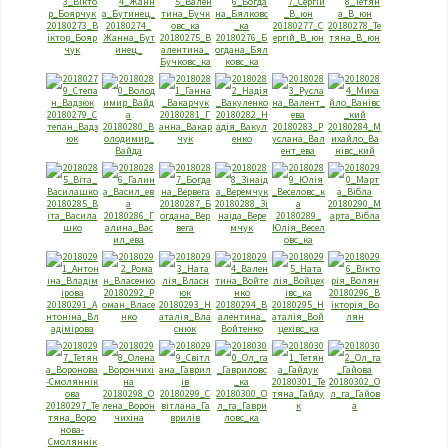
20180273_В
20180274_
20180277_С
20180278_Те
iктор_Бояр
Жанна_Бут
20180275_В
20180276_Б
ергiй_В_юн
тяна_В_юн
чук
инец_
алентина_
огдана_Бял
Бучковс_ка
ковс_ка
20180279_С
20180281_Г
20180282_Н
тепан_Вадз
20180280_В
анна_Вакар
адiя_Вакул
20180283_Р
20180284_М
юк
олодимир_
чук
енко
услана_Вал
ихайло_Ва
Вайда
ент_eва
нiвс_кий
20180285_В
20180287_Б
20180288_Зi
20180290_М
iта_Васила
20180286_Г
огдана_Вер
наiда_Вере
20180289_
арта_Вiбла
шко
алина_Вас
вега
мчук
Юлiя_Весел
ил_eва
овс_ка
20180292_Р
20180296_В
20180291_А
оман_Власе
20180293_Н
20180294_В
20180295_Н
iкторiя_Во
нтонiна_Вл
нко
аталiя_Вла
алентина_
аталiя_Вой
лян
адiмiрова
снюк
Войтенко
цехiвс_ка
20180301_Те
20180302_О
20180298_О
20180299_С
20180300_О
тяна_Гайду
л_га_Гайов
20180297_Те
лена_Ворон
вiтлана_Га
л_га_Гаври
к
а
тяна_Воро
чихiна
врилiв
ловс_ка
нова-
Смоляннiк