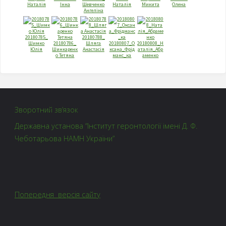
Наталія
Інна
Шевченко
Наталія
Микита
Олена
Ангеліна
20180785_
20180788_
Шимко
20180786_
Шляга
20180807_О
20180808_Н
Юлія
Шинкаренк
Анастасія
ксана_Фрiд
аталiя_Абр
о Тетяна
манс_ка
аменко
Зворотний зв’язок
Державна установа “Інститут геронтології імені Д. Ф.
Чеботарьова НАМН України”
Попередня версія сайту