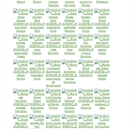
Ксенія
Віктор
ельник
ельник
ельничук
Людмила
Павліна
Світлана
Тетяна
20180544_М
20180545_М
20180546_М
20180547_М
20180548_М
20180549_М
икитенко
иськів-Цап
ихайленко
ихайлова
ихайлович
ихалойко
Оксана
Леся
Алла
Марина
Еліна
Ольга
20180551_М
20180552_М
20180553_М
20180555_М
20180550_М
ицак
ігова
ізіна
20180554_М
іщенко
ихальцова
Оксана
Вікторія
Наталія
укукстс
Ірина
Олена
Вікторія
20180556_М
20180557_М
20180560_М
20180561_М
ойсюк
олокович
20180558_М
20180559_М
ороз Юлія
орозова
Тетяна
Лілія
онастирськ
оргаль
Олена
ий
Катерина
Володимир
20180564_М
20180566_М
20180567_Н
20180562_М
20180563_М
остбауер
20180565_М
осюра
азаренко_О
орозова
оскаленко
Галина
остепан
Наталія
лена
Світлана
Олена
Максим
20180568_Н
20180570_Н
20180571_Б
20180572_Н