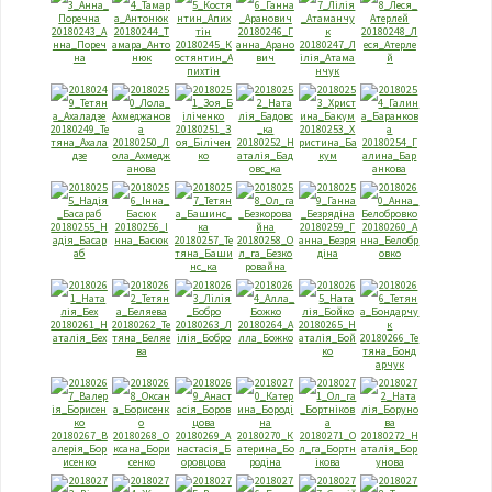
20180243_А
20180244_Т
20180246_Г
20180248_Л
нна_Порeч
амара_Анто
20180245_К
анна_Арано
20180247_Л
еся_Атерле
на
нюк
остянтин_А
вич
iлiя_Атама
й
пихтiн
нчук
20180249_Те
20180251_З
20180253_Х
тяна_Ахала
20180250_Л
оя_Бiлiчен
20180252_Н
ристина_Ба
20180254_Г
дзе
ола_Ахмедж
ко
аталiя_Бад
кум
алина_Бар
анова
овс_ка
анкова
20180255_Н
20180256_I
20180259_Г
20180260_А
адiя_Басар
нна_Басюк
20180257_Те
20180258_О
анна_Безря
нна_Белобр
аб
тяна_Баши
л_га_Безко
дiна
овко
нс_ка
ровайна
20180261_Н
20180262_Те
20180263_Л
20180264_А
20180265_Н
аталiя_Бех
тяна_Бeляe
iлiя_Бобро
лла_Божко
аталiя_Бой
20180266_Те
ва
ко
тяна_Бонд
арчук
20180267_В
20180268_О
20180269_А
20180270_К
20180271_О
20180272_Н
алерiя_Бор
ксана_Бори
настасiя_Б
атерина_Бо
л_га_Бортн
аталiя_Бор
исенко
сенко
оровцова
родiна
iкова
унова