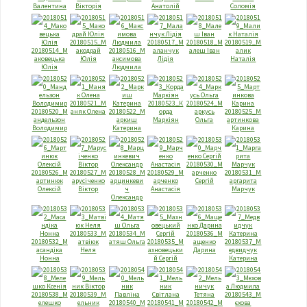
Валентина
Вікторія
Анатолій
Соломія
20180515_М
20180517_М
20180518_М
20180519_М
20180514_М
акодрай
20180516_М
аланчук
алеш Іван
алик
аковецька
Юлія
аксимова
Лідія
Наталія
Юлія
Людмила
20180521_М
20180523_К
20180524_М
20180520_М
аняк Олена
20180522_М
орда
аркусь
20180525_М
андельзон
аркиш
Маркіян
Ольга
артинкова
Володимир
Катерина
Карина
20180530_М
20180526_М
20180527_М
20180528_М
20180529_М
арченко
20180531_М
артинюк
арусіченко
арцинкеви
арченко
Сергій
аргарита
Олексій
Віктор
ч
Анастасія
Марчук
Олександр
20180533_М
20180534_М
20180536_М
20180532_М
атвіюк
атяш Ольга
20180535_М
ащенко
20180537_М
асандіка
Неля
ахновецьки
Дарина
едвидчук
Нонна
й Сергій
Катерина
20180538_М
20180539_М
20180543_М
елешко
ельник
20180540_М
20180541_М
20180542_М
єхова