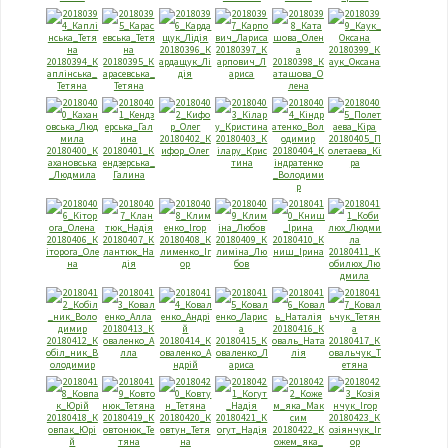
20180396_К
20180397_К
20180399_К
20180394_К
20180395_К
ардащук_Лi
арпович_Л
20180398_К
аук_Оксана
аплiнська_
арасевська_
дiя
ариса
аташова_О
Тетяна
Тетяна
лена
20180402_К
20180403_К
20180405_П
20180400_К
20180401_К
ифор_Олег
iлару_Крис
20180404_К
олeтаeва_Кi
ахановська
ендзерська_
тина
iндратенко
ра
_Людмила
Галина
_Володими
р
20180406_К
20180407_К
20180408_К
20180409_К
20180410_К
iторога_Оле
лантюк_На
лименко_Iг
лимiна_Лю
ниш_Iрина
20180411_К
на
дiя
ор
бов
обилюх_Лю
дмила
20180413_К
20180416_К
20180412_К
оваленко_А
20180414_К
20180415_К
оваль_Ната
20180417_К
обiл_ник_В
лла
оваленко_А
оваленко_Л
лiя
овальчук_Т
олодимир
ндрiй
ариса
етяна
20180418_К
20180419_К
20180420_К
20180421_К
20180423_К
овпак_Юрi
овтонюк_Те
овтун_Тетя
огут_Надiя
20180422_К
озiянчук_Iг
й
тяна
на
ожем_яка_
ор