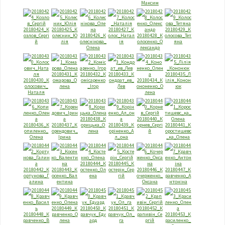
Максим
20180424_К
20180425_К
20180427_К
20180429_К
озлов_Сергi
олесник_Ю
20180426_К
олос_Натал
20180428_К
олосова_Тет
й
лiя
олеснiкова_
iя
олосенко_О
яна
Олена
лександр
20180431_К
20180432_К
20180433_К
20180435_Л
20180430_К
омарова_О
омiсаренко
ондрат_eв_
20180434_К
iлiя_Конон
олосович_
лена
_Iгор
Лев
ононенко_О
юк
Наталя
лена
20180438_К
20180440_К
20180436_К
20180437_К
орицька_О
20180439_К
орнeв_Сергi
20180441_К
опиленко_
орендович_
лена
орiненко_А
й
оростишевс
Олена
Iрина
л_она
_ка_Олена
20180444_К
20180445_К
20180442_К
20180443_К
остенко_Ол
остерiн_Сер
20180446_К
20180447_К
ортунова_Г
осенко_Вал
ена
гiй
очерженко_
равченко_А
алина
ентина
Оксана
нтонiна
20180449_К
20180450_К
20180451_К
20180452_К
20180448_К
равченко_О
равчук_Еду
равчук_Ол_
рапивiн_Се
20180453_К
равченко_В
лена
ард
га
ргiй
расиленко_