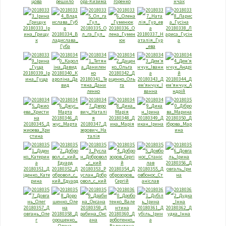
цова
решило
ора-Кизима
горенко
нчак
20180333_Iр
20180335_О
20180336_О
20180338_Л
ина_Грищу
20180334_В
л_га_Гул_
лена_Гумен
20180337_Н
ариса_Гусiн
к
ладислава_
юк
аталiя_Гур
а
Губа
_eва
20180339_Iр
20180340_К
20180342_Д
ина_Гуща
аролiна_Да
20180341_Те
аценко_Оль
20180343_Д
20180344_Д
вид
тяна_Дани
га
ем’янчук_I
ем’янчук_А
ленко
ванна
ндрiй
20180346_Д
20180348_Д
20180349_Д
20180350_Д
20180345_Д
жус_Марта
20180347_Д
ика_Марiя
икан_Iрина
iброва_Мар
жиоeва_Хри
зерович_На
ина
стина
талiя
20180356_Д
20180351_Д
20180352_Д
20180353_Р
20180354_Д
20180355_Д
овгаль_Iри
iденко_Кате
обровол_с_
услан_Добр
оброзоров_
овбонос_Ст
на
рина
кий_Едуард
овол_с_кий
Сергiй
анiслав
20180357_Д
20180359_Д
20180361_Д
20180362_Д
овгань_Оле
20180358_Д
рабина_Окс
20180360_Д
убiль_Iрин
удка_Iнна
г
орошенко_
ана
роботенко_
а
Олена
Валентина