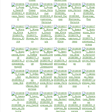
20180363_Д
20180364_Д
20180366_
20180369_
ужак_Георгi
уць_Олена
20180365_Д
Жеграй_Окс
20180368_
Живiлова_
й
ушечкiна_
ана
Желiзняк_
Яна
Наталья
Наталiя
20180370_
20180371_
20180372_
20180373_
20180374_З
Жигаль_Ю
Жиров_Арт
Жогiна_Ол
Жучкова_
авальна_О
20180375_З
лiя
ур
ьга
Юлiя
лена
азгарська_Т
етяна
20180377_З
20180380_З
20180381_З
20180376_З
атула_Люб
20180378_З
20180379_З
латкiна_Вi
озуля_Ната
аздравнов_
ов
боровський
вягiнцева_I
ра
лiя
Андрiй
_Олександр
рина
20180382_У
20180384_Iв
20180385_Iв
20180386_I
20180387_Ц
чова_Зоя
20180383_З
анов_Вiтал
анова_Ната
льченко_Iр
епенда_Iрен
убенко_Вал
iй
лiя
ина
а
ентина
20180389_I
20180390_К
20180388_Iр
щук_Сергiй
аiрська_Ал
20180391_К
20180392_К
20180393_К
жиц_ка_На
ла
аледiна_Ва
алмиков_М
амiнська_М
талiя
лентина
аксим
арина