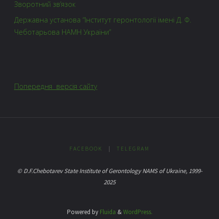
Зворотний зв’язок
Державна установа “Інститут геронтології імені Д. Ф.
Чеботарьова НАМН України”
Попередня версія сайту
FACEBOOK
|
TELEGRAM
© D.F.Chebotarev State Institute of Gerontology NAMS of Ukraine, 1999-
2025
Powered by
Fluida
&
WordPress.