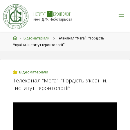
І
Н
С
Т
И
Т
У
Т
Г
Е
Р
О
Н
Т
О
Л
О
Г
І
Ї
імені Д.Ф. Чеботарьова
Відеоматеріали
Телеканал “Мега”: “Гордість
України. Інститут геронтології”
Відеоматеріали
Телеканал “Мега”: “Гордість України.
Інститут геронтології”