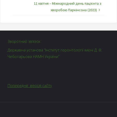
11 квітня – Міжнародний день пацієнта з
хворобою Паркінсона (2023)
Зворотний зв’язок
Державна установа “Інститут геронтології імені Д. Ф.
Чеботарьова НАМН України”
Попередня версія сайту