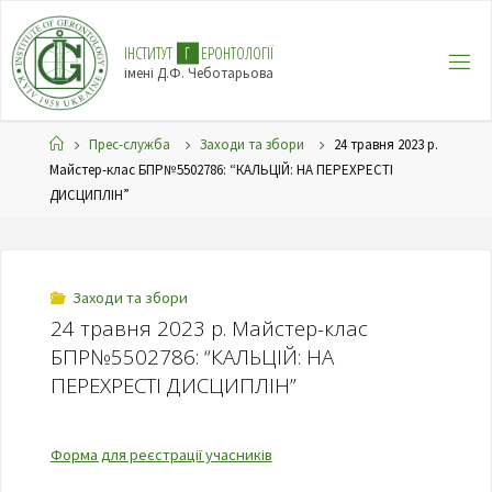
І
Н
С
Т
И
Т
У
Т
Г
Е
Р
О
Н
Т
О
Л
О
Г
І
Ї
імені Д.Ф. Чеботарьова
Прес-служба
Заходи та збори
24 травня 2023 р.
Майстер-клас БПР№5502786: “КАЛЬЦІЙ: НА ПЕРЕХРЕСТІ
ДИСЦИПЛІН”
Заходи та збори
24 травня 2023 р. Майстер-клас
БПР№5502786: “КАЛЬЦІЙ: НА
ПЕРЕХРЕСТІ ДИСЦИПЛІН”
Форма для реєстрації учасників