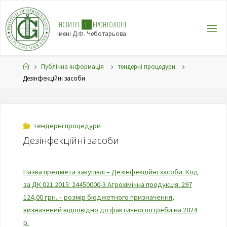
І
Н
С
Т
И
Т
У
Т
Г
Е
Р
О
Н
Т
О
Л
О
Г
І
Ї
імені Д.Ф. Чеботарьова
Публічна інформація
тендерні процедури
Дезінфекційні засоби
тендерні процедури
Дезінфекційні засоби
Назва предмета закупівлі – Дезінфекційні засоби. Код
за ДК 021:2015: 24450000-3 Агрохімічна продукція. 297
124,00 грн. – розмір бюджетного призначення,
визначений відповідно до фактичної потреби на 2024
р.