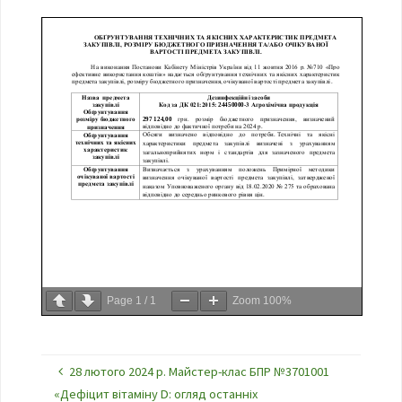
Page
1
/
1
Zoom
100%
28 лютого 2024 р. Майстер-клас БПР №3701001
«Дефіцит вітаміну D: огляд останніх