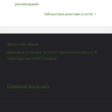
рекомендацій»
Лабораторні реактиви (2 лоти)
Зворотний зв’язок
Державна установа “Інститут геронтології імені Д. Ф.
Чеботарьова НАМН України”
Попередня версія сайту