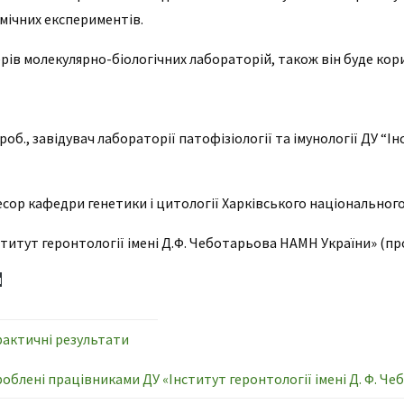
мічних експериментів.
рів молекулярно-біологічних лабораторій, також він буде ко
вроб., завідувач лабораторії патофізіології та імунології ДУ “І
сор кафедри генетики і цитології Харківського національного 
итут геронтології імені Д.Ф. Чеботарьова НАМН України» (прот
и
рактичні результати
облені працівниками ДУ «Інститут геронтології імені Д. Ф. Че