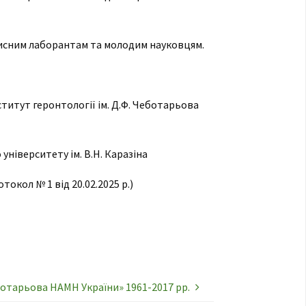
рисним лаборантам та молодим науковцям.
нститут геронтології ім. Д.Ф. Чеботарьова
університету ім. В.Н. Каразіна
окол № 1 від 20.02.2025 р.)
ботарьова НАМН України» 1961-2017 рр.