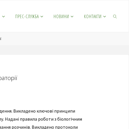
М
ПРЕС-СЛУЖБА
НОВИНИ
КОНТАКТИ
ї
аторії
едення. Викладено ключові принципи
у. Надані правила роботи з біологічним
тування розчинів. Викладено протоколи