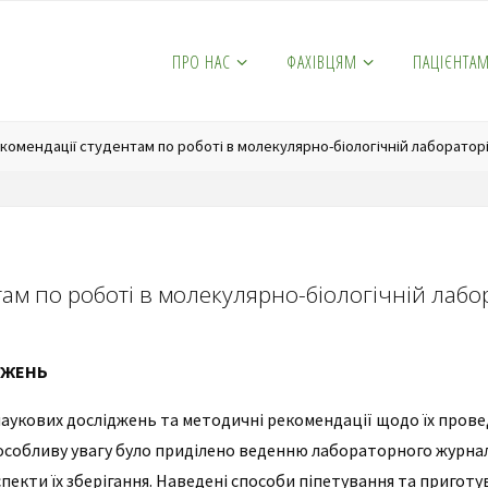
ПРО НАС
ФАХІВЦЯМ
ПАЦІЄНТА
комендації студентам по роботі в молекулярно-біологічній лабораторі
ам по роботі в молекулярно-біологічній лабор
ДЖЕНЬ
 наукових досліджень та методичні рекомендації щодо їх пров
 особливу увагу було приділено веденню лабораторного журнал
аспекти їх зберігання. Наведені способи піпетування та приго