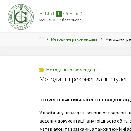
І
Н
С
Т
И
Т
У
Т
Г
Е
Р
О
Н
Т
О
Л
О
Г
І
Ї
імені Д.Ф. Чеботарьова
Методичні рекомендації
Методичні ре
Методичні рекомендації
Методичні рекомендації студент
ТЕОРІЯ І ПРАКТИКА БІОЛОГІЧНИХ ДОСЛІ
У посібнику викладені основи методології
ведення документації внутрішнього обігу,
матеріалом та зразками, а також технічні 