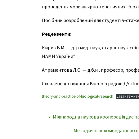
проведення молекулярно-генетичних і біохі
Посібник розроблений для студентів-стаже
Рецензенти:
Кирик В.М. — д-р мед. наук, старш. наук. спі
НАМН України”
Атраментова Л.О. — д.б.н., професор, профе
Схвалено до видання Вченою радою ДУ «Інст
theory-and-practice-of-biological-research
Завантажит
Міжнародна наукова кооперація дає п
Методичні рекомендації розр