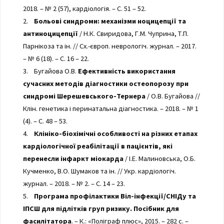
2018. – № 2 (57), кардіологія. – С. 51 – 52.
2.
Больові синдроми: механізми ноцицепції та
антиноцицепції
/ Н.К. Свиридова, Г.М. Чуприна, Т.П.
Парнікоза та ін. // Сх.-європ. неврологіч. журнал. – 2017.
– № 6 (18). – С. 16 – 22.
3. Бугайова О.В.
Ефективність використання
сучасних методів діагностики остеопорозу при
синдромі Шерешевського-Тернера
/ О.В. Бугайова //
Клін. генетика і перинатальна діагностика. – 2018. – № 1
(4). – С. 48 – 53.
4.
Клініко-біохімічні особливості на різних етапах
кардіологічної реабілітації в пацієнтів, які
перенесли інфаркт міокарда
/ І.Е. Малиновська, О.Б.
Кучменко, В.О. Шумаков та ін. // Укр. кардіологіч.
журнал. – 2018. – № 2. – С. 14 – 23.
5.
Програма профілактики Віл-інфекції/СНІДу та
ІПСШ для підлітків груп ризику. Посібник для
фасилітатора
. – К.: «Поліграф плюс», 2015. – 282 с. –