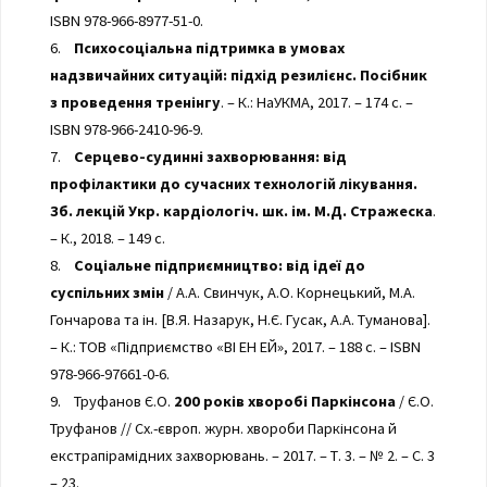
ISBN 978-966-8977-51-0.
6.
Психосоціальна підтримка в умовах
надзвичайних ситуацій: підхід резилієнс. Посібник
з проведення тренінгу
. – К.: НаУКМА, 2017. – 174 с. –
ISBN 978-966-2410-96-9.
7.
Серцево-судинні захворювання: від
профілактики до сучасних технологій лікування.
Зб. лекцій Укр. кардіологіч. шк. ім. М.Д. Стражеска
.
– К., 2018. – 149 с.
8.
Соціальне підприємництво: від ідеї до
суспільних змін
/ А.А. Свинчук, А.О. Корнецький, М.А.
Гончарова та ін. [В.Я. Назарук, Н.Є. Гусак, А.А. Туманова].
– К.: ТОВ «Підприємство «ВІ ЕН ЕЙ», 2017. – 188 с. – ISBN
978-966-97661-0-6.
9. Труфанов Є.О.
200 років хворобі Паркінсона
/ Є.О.
Труфанов // Сх.-європ. журн. хвороби Паркінсона й
екстрапірамідних захворювань. – 2017. – Т. 3. – № 2. – С. 3
– 23.