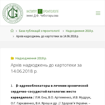
І
Н
С
Т
И
Т
У
Т
Г
Е
Р
О
Н
Т
О
Л
О
Г
І
Ї
імені Д.Ф. Чеботарьова
База публікацій з геронтології
Надходження 2018 р.
Архів надходжень до картотеки за 14.06.2018 р.
Надходження 2018 р.
Архів надходжень до картотеки за
14.06.2018 р.
1.
β-адреноблокаторы в лечении хронической
сердечно-сосудистой патологии: место
карведилола
/ Л.М. Ена, В.О. Артеменко, И.В. Мудрук,
О.Г. Гаркавенко, В.А. Ярош и др. // Здоров’я України. –