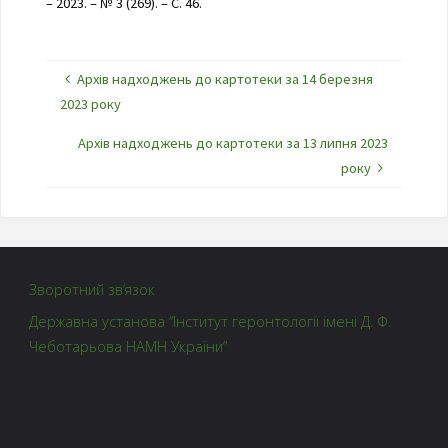
– 2023. – № 3 (269). – С. 46.
Архів надходжень до картотеки за 14 березня
2023 року
Архів надходжень до картотеки за 13 липня 2023
року
Зворотний зв’язок
Державна установа “Інститут геронтології імені Д. Ф.
Чеботарьова НАМН України”