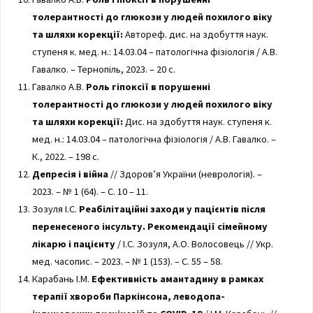
толерантності до глюкози у людей похилого віку
та шляхи корекції:
Автореф. дис. на здобуття наук.
ступеня к. мед. н.: 14.03.04 – патологічна фізіологія / А.В.
Гавалко. – Тернопіль, 2023. – 20 с.
Гавалко А.В.
Роль гіпоксії в порушенні
толерантності до глюкози у людей похилого віку
та шляхи корекції:
Дис. на здобуття наук. ступеня к.
мед. н.: 14.03.04 – патологічна фізіологія / А.В. Гавалко. –
К., 2022. – 198 с.
Депресія і війна
// Здоров’я України (неврологія). –
2023. – № 1 (64). – С. 10 – 11.
Зозуля І.С.
Реабілітаційні заходи у пацієнтів після
перенесеного інсульту. Рекомендації сімейному
лікарю і пацієнту
/ І.С. Зозуля, А.О. Волосовець // Укр.
мед. часопис. – 2023. – № 1 (153). – С. 55 – 58.
Карабань І.М.
Ефективність амантадину в рамках
терапії хвороби Паркінсона, леводопа-