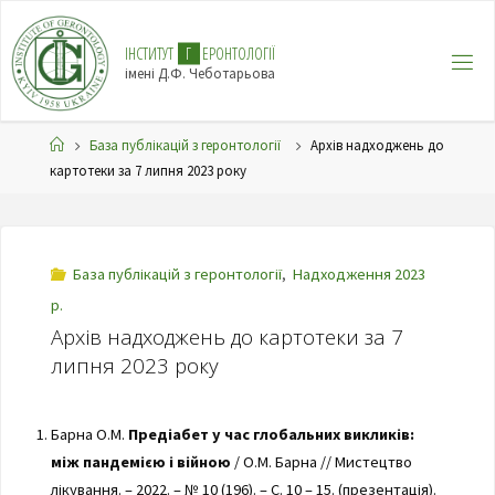
І
Н
С
Т
И
Т
У
Т
Г
Е
Р
О
Н
Т
О
Л
О
Г
І
Ї
імені Д.Ф. Чеботарьова
База публікацій з геронтології
Архів надходжень до
картотеки за 7 липня 2023 року
База публікацій з геронтології
,
Надходження 2023
р.
Архів надходжень до картотеки за 7
липня 2023 року
Барна О.М.
Предіабет у час глобальних викликів:
між пандемією і війною
/ О.М. Барна // Мистецтво
лікування. – 2022. – № 10 (196). – С. 10 – 15. (презентація).