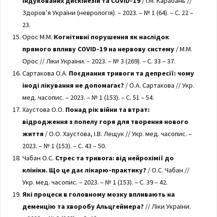
індукованих дискінезій та COVID-19
/ І.М. Карабань //
Здоров’я України (неврологія). – 2023. – № 1 (64). – С. 22 –
23.
Орос М.М.
Когнітивні порушення як наслідок
прямого впливу COVID-19 на нервову систему
/ М.М.
Орос // Ліки України. – 2023. – № 3 (269). – С. 33 – 37.
Сартакова О.А.
Поєднання тривоги та депресії: чому
іноді лікування не допомагає?
/ О.А. Сартакова // Укр.
мед. часопис. – 2023. – № 1 (153). – С. 51 – 54.
Хаустова О.О.
Понад рік війни та втрат:
відродження з попелу горя для творення нового
життя
/ О.О. Хаустова, І.В. Лещук // Укр. мед. часопис. –
2023. – № 1 (153). – С. 43 – 50.
Чабан О.С.
Стрес та тривога: від нейрохімії до
клініки. Що це дає лікарю-практику?
/ О.С. Чабан //
Укр. мед. часопис. – 2023. – № 1 (153). – С. 39 – 42.
Які процеси в головному мозку впливають на
деменцію та хворобу Альцгеймера?
// Ліки України.