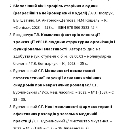
Біологічний вік і профіль старіння людини
(регресійні та нейромережні моделі)
/ А.В. Писарук,
В.Б. Шатило, І.А. Антонюк-Щеглова, Н.М. Кошель. – К.:
«Фенікс», 2023. – 218 с. – ISBN 978-966-2523-45-4.
Бондарчук Т.В.
Комплекс факторів елонгації
трансляції eEF1B людини: структурна організація і
функціональні властивості:
Автореф. дис. на
здобуття наук. ступеня к. б. н.: 03.00.03 – молекулярна
біологія / Т.В. Бондарчук. – К., 2023. – 25 с.
Бурчинський С.Г.
Можливості комплексної
патогенетичної корекції основних клінічних
синдромів при невротичних розладах
/ С.Г.
Бурчинський // Укр. мед. часопис. – 2023. – № 1 (153). – С.
33 – 38.
Бурчинський С.Г.
Нові можливості фармакотерапії
афективних розладів у загально медичній
практиці
/ С.Г. Бурчинський // Мистецтво лікування. –
2023. – № 2 (198). – С. 25 – 28. (презентація).