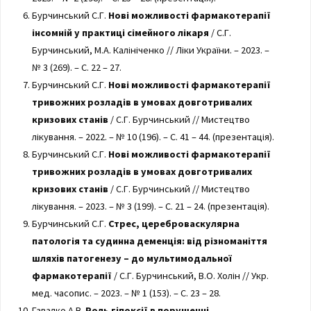
Бурчинський С.Г.
Нові можливості фармакотерапії
інсомній у практиці сімейного лікаря
/ С.Г.
Бурчинський, М.А. Калініченко // Ліки України. – 2023. –
№ 3 (269). – С. 22 – 27.
Бурчинський С.Г.
Нові можливості фармакотерапії
тривожних розладів в умовах довготривалих
кризових станів
/ С.Г. Бурчинський // Мистецтво
лікування. – 2022. – № 10 (196). – С. 41 – 44. (презентація).
Бурчинський С.Г.
Нові можливості фармакотерапії
тривожних розладів в умовах довготривалих
кризових станів
/ С.Г. Бурчинський // Мистецтво
лікування. – 2023. – № 3 (199). – С. 21 – 24. (презентація).
Бурчинський С.Г.
Стрес, цереброваскулярна
патологія та судинна деменція: від різноманіття
шляхів патогенезу – до мультимодальної
фармакотерапії
/ С.Г. Бурчинський, В.О. Холін // Укр.
мед. часопис. – 2023. – № 1 (153). – С. 23 – 28.
Гавалко А.В.
Роль гіпоксії в порушенні