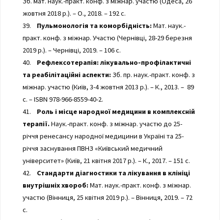
Зб. мат. наук.-практ. конф. з міжнар. участю (Одеса, 26
жовтня 2018 р.). – О., 2018. – 192 с.
39.
Пульмонологія та коморбідність:
Мат. наук.-
практ. конф. з міжнар. Участю (Чернівці, 28-29 березня
2019 р.). – Чернівці, 2019. – 106 с.
40.
Рефлексотерапія: лікувально-профілактичні
та реабілітаційні аспекти:
Зб. пр. наук.-практ. конф. з
міжнар. участю (Київ, 3-4 жовтня 2013 р.). – К., 2013. – 89
с. – ISBN 978-966-8559-40-2.
41.
Роль і місце народної медицини в комплексній
терапії.
Наук.-практ. конф. з міжнар. участю до 25-
річчя ренесансу народної медицини в Україні та 25-
річчя заснування ПВНЗ «Київський медичний
університет» (Київ, 21 квітня 2017 р.). – К., 2017. – 151 с.
42.
Стандарти діагностики та лікування в клініці
внутрішніх хвороб:
Мат. наук.-практ. конф. з міжнар.
участю (Вінниця, 25 квітня 2019 р.). – Вінниця, 2019. – 72
с.