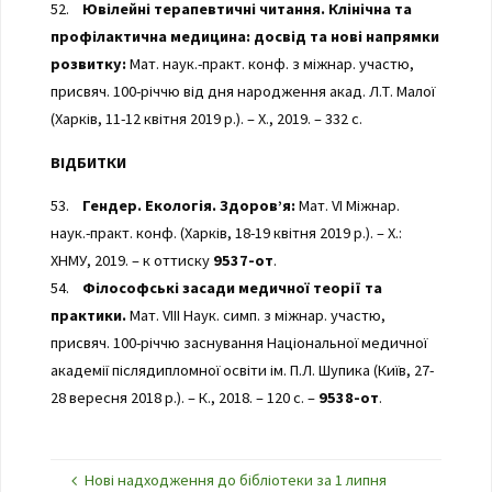
52.
Ювілейні терапевтичні читання. Клінічна та
профілактична медицина: досвід та нові напрямки
розвитку:
Мат. наук.-практ. конф. з міжнар. участю,
присвяч. 100-річчю від дня народження акад. Л.Т. Малої
(Харків, 11-12 квітня 2019 р.). – Х., 2019. – 332 с.
ВІДБИТКИ
53.
Гендер. Екологія. Здоров’я:
Мат. VI Міжнар.
наук.-практ. конф. (Харків, 18-19 квітня 2019 р.). – Х.:
ХНМУ, 2019. – к оттиску
9537-от
.
54.
Філософські засади медичної теорії та
практики.
Мат. VIII Наук. симп. з міжнар. участю,
присвяч. 100-річчю заснування Національної медичної
академії післядипломної освіти ім. П.Л. Шупика (Київ, 27-
28 вересня 2018 р.). – К., 2018. – 120 с. –
9538-от
.
Нові надходження до бібліотеки за 1 липня