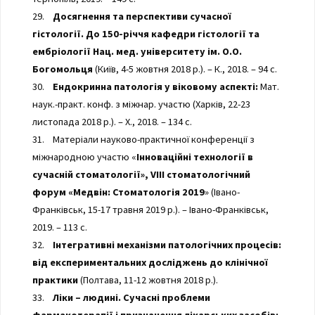
29.
Досягнення та перспективи сучасної
гістології. До 150-річчя кафедри гістології та
ембріології Нац. мед. університету ім. О.О.
Богомольця
(Київ, 4-5 жовтня 2018 р.). – К., 2018. – 94 с.
30.
Ендокринна патологія у віковому аспекті:
Мат.
наук.-практ. конф. з міжнар. участю (Харків, 22-23
листопада 2018 р.). – Х., 2018. – 134 с.
31. Матеріали науково-практичної конференції з
міжнародною участю «
Інноваційні технології в
сучасній стоматології», VIII стоматологічний
форум «Медвін: Стоматологія 2019
» (Івано-
Франківськ, 15-17 травня 2019 р.). – Івано-Франківськ,
2019. – 113 с.
32.
Інтегративні механізми патологічних процесів:
від експериментальних досліджень до клінічної
практики
(Полтава, 11-12 жовтня 2018 р.).
33.
Ліки – людині. Сучасні проблеми