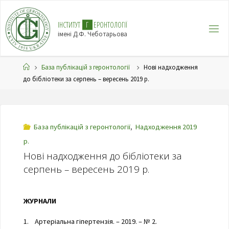
І
Н
С
Т
И
Т
У
Т
Г
Е
Р
О
Н
Т
О
Л
О
Г
І
Ї
імені Д.Ф. Чеботарьова
База публікацій з геронтології
Нові надходження
до бібліотеки за серпень – вересень 2019 р.
База публікацій з геронтології
,
Надходження 2019
р.
Нові надходження до бібліотеки за
серпень – вересень 2019 р.
ЖУРНАЛИ
1. Артеріальна гіпертензія. – 2019. – № 2.