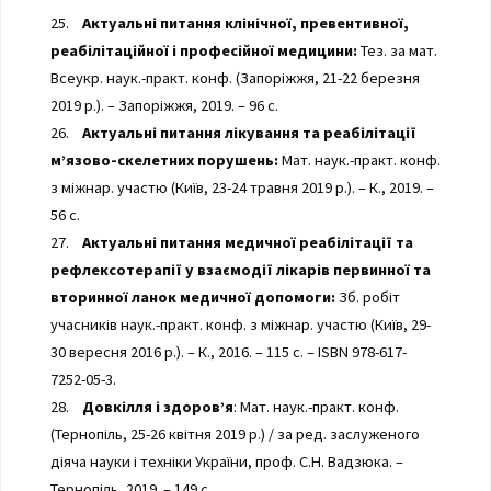
25.
Актуальні питання клінічної, превентивної,
реабілітаційної і професійної медицини:
Тез. за мат.
Всеукр. наук.-практ. конф. (Запоріжжя, 21-22 березня
2019 р.). – Запоріжжя, 2019. – 96 с.
26.
Актуальні питання лікування та реабілітації
м’язово-скелетних порушень:
Мат. наук.-практ. конф.
з міжнар. участю (Київ, 23-24 травня 2019 р.). – К., 2019. –
56 с.
27.
Актуальні питання медичної реабілітації та
рефлексотерапії у взаємодії лікарів первинної та
вторинної ланок медичної допомоги:
Зб. робіт
учасників наук.-практ. конф. з міжнар. участю (Київ, 29-
30 вересня 2016 р.). – К., 2016. – 115 с. – ISBN 978-617-
7252-05-3.
28.
Довкілля і здоров’я
: Мат. наук.-практ. конф.
(Тернопіль, 25-26 квітня 2019 р.) / за ред. заслуженого
діяча науки і техніки України, проф. С.Н. Вадзюка. –
Тернопіль, 2019. – 149 с.