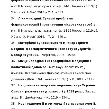
фармакотерапії і призначення лікарських засобів:
мат. III Міжнар. наук.-практ. конф. (14-15 березня 2019 р.).
У 2-х т. –Х.: НФаУ, 2019. –
Т. 1.
– 252 с.
34.
Ліки – людині. Сучасні проблеми
фармакотерапії і призначення лікарських засобів:
мат. III Міжнар. наук.-практ. конф. (14-15 березня 2019 р.).
У 2-х т. –Х.: НФаУ, 2019. –
Т. 2
. – 340 с.
35.
Матеріали Буковинського міжнародного
медико-фармацевтичного конгресу студентів і
молодих учених
. – Чернівці, 2019. – 459 с.
36.
Місце народної і нетрадиційної медицини в
паліативній допомозі:
мат. наук.-практ. конф.,
присвяч. Всесвітньому Дню паліативної та хоспісної
допомоги (Київ, 10-11 жовтня 2013 р.). – К., 2013. – 113 с.
37.
Національна академія медичних наук України.
Основні результати діяльності у 2018 році
/ За ред.
акад. В.І. Цимбалюка. – К., 2019. – 294 с.
38.
Нові технології в ортопедії та травматології.