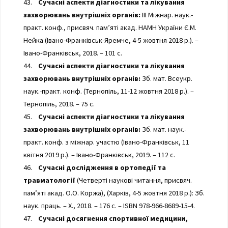
43.
Сучасні аспекти діагностики та лікування
захворювань внутрішніх органів:
III Міжнар. наук.-
практ. конф., присвяч. пам’яті акад. НАМН України Є.М.
Нейка (Івано-Франківськ-Яремче, 4-5 жовтня 2018 р.). –
Івано-Франківськ, 2018. – 101 с.
44.
Сучасні аспекти діагностики та лікування
захворювань внутрішніх органів:
Зб. мат. Всеукр.
наук.-практ. конф. (Тернопіль, 11-12 жовтня 2018 р.). –
Тернопіль, 2018. – 75 с.
45.
Сучасні аспекти діагностики та лікування
захворювань внутрішніх органів:
Зб. мат. наук.-
практ. конф. з міжнар. участю (Івано-Франківськ, 11
квітня 2019 р.). – Івано-Франківськ, 2019. – 112 с.
46.
Сучасні дослідження в ортопедії та
травматології
(Четверті наукові читання, присвяч.
пам’яті акад. О.О. Коржа), (Харків, 4-5 жовтня 2018 р.): Зб.
наук. праць. – Х., 2018. – 176 с. – ISBN 978-966-8689-15-4.
47.
Сучасні досягнення спортивної медицини,