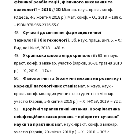
фізичної реабілітації, фізичного виховання та
валеології – 2018
// XIX Міжнар. наук.-практ. конф.
(Одеса, 4-5 жовтня 2018 р.): Мат. конф. – О., 2018. – 188 с.
– ISBN 978-966-2326-55-0.
48.
Сучасні досягнення фармацевтичної
технології і біотехнології.
Зб. наук. праць. Вип. 5. – Х.:
Вид-во НФаУ, 2018. – 481 с.
49.
Українська школа ендокринології:
63-тя наук.-
практ. конф. з міжнар. участю (Харків, 30-31 травня 2019
р.). – Х., 2019. – 174 с.
50.
Фізіологічні та біохімічні механізми розвитку і
корекції патологічних станів:
мат. міжвуз. наук.-
практ. конф. молодих учених та студентів з міжнар.
участю (Харків, 5-6 квітня 2019 р.). – Х.: НФаУ, 2019. – 72 с.
51.
Щорічні терапевтичні читання. Профілактика
неінфекційних захворювань – пріоритет сучасної
науки та практики:
мат. наук.-практ. конф. з міжнар.
участю (Харків, 20 квітня 2018 р.). – Х., 2018. – 305 с.