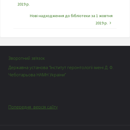
2019 р.
Нові надходження до бібліотеки за 1 жовтня
2019 р.
Зворотний зв’язок
Державна установа “Інститут геронтології імені Д. Ф.
Чеботарьова НАМН України”
Попередня версія сайту