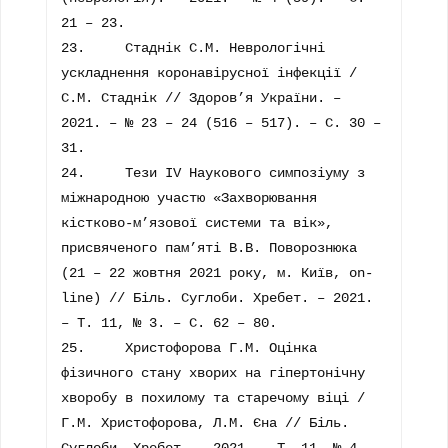
21 – 23.

23.	Стаднік С.М. Неврологічні 
ускладнення коронавірусної інфекції / 
С.М. Стаднік // Здоров’я України. – 
2021. – № 23 – 24 (516 – 517). – С. 30 – 
31.

24.	Тези IV Наукового симпозіуму з 
міжнародною участю «Захворювання 
кістково-м’язової системи та вік», 
присвяченого пам’яті В.В. Поворознюка 
(21 – 22 жовтня 2021 року, м. Київ, on-
line) // Біль. Суглоби. Хребет. – 2021. 
– Т. 11, № 3. – С. 62 – 80.

25.	Христофорова Г.М. Оцінка 
фізичного стану хворих на гіпертонічну 
хворобу в похилому та старечому віці / 
Г.М. Христофорова, Л.М. Єна // Біль. 
Суглоби. Хребет. – 2021. – Т. 11, № 4. – 