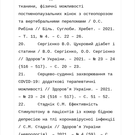
тканини, фізичні можливості 
постменопаузальних жінок з остеопорозом 
та вертебральними переломами / О.С. 
Рибіна // Біль. Суглоби. Хребет. – 2021. 
– Т. 11, № 4. – С. 22 – 26.

20.	Сергієнко В.О. Цукровий діабет і 
статини / В.О. Сергієнко, О.О. Сергієнко 
// Здоров’я України. – 2021. – № 23 – 24 
(516 – 517). – С. 20 – 23.

21.	Серцево-судинні захворювання та 
COVID-19: додаткові терапевтичні 
можливості // Здоров’я України. – 2021. 
– № 23 – 24 (516 – 517). – С. 51 – 52.

22.	Стаднік С.М. Ефективність 
Стимулотону в пацієнтів із комор бідною 
депресією на тлі коронавірусної інфекції 
/ С.М. Стаднік // Здоров’я України 
(неврологія). – 2021. – № 4 (59). – С. 