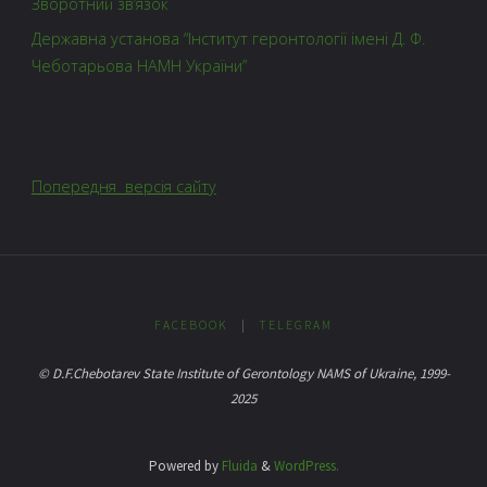
Зворотний зв’язок
Державна установа “Інститут геронтології імені Д. Ф.
Чеботарьова НАМН України”
Попередня версія сайту
FACEBOOK
|
TELEGRAM
© D.F.Chebotarev State Institute of Gerontology NAMS of Ukraine, 1999-
2025
Powered by
Fluida
&
WordPress.