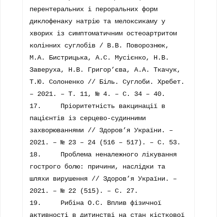
перентеральних і пероральних форм 
диклофенаку натрію та мелоксикаму у 
хворих із симптоматичним остеоартритом 
колінних суглобів / В.В. Поворознюк, 
М.А. Бистрицька, А.С. Мусієнко, Н.В. 
Заверуха, Н.В. Григор’єва, А.А. Ткачук, 
Т.Ю. Солоненко // Біль. Суглоби. Хребет. 
– 2021. – Т. 11, № 4. – С. 34 – 40.

17.	Пріоритетність вакцинації в 
пацієнтів із серцево-судинними 
захворюваннями // Здоров’я України. – 
2021. – № 23 – 24 (516 – 517). – С. 53.

18.	Проблема неналежного лікування 
гострого болю: причини, наслідки та 
шляхи вирушення // Здоров’я України. – 
2021. – № 22 (515). – С. 27.

19.	Рибіна О.С. Вплив фізичної 
активності в дитинстві на стан кісткової 