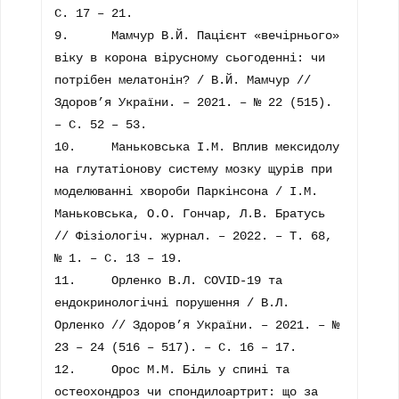
С. 17 – 21.

9.	Мамчур В.Й. Пацієнт «вечірнього» 
віку в корона вірусному сьогоденні: чи 
потрібен мелатонін? / В.Й. Мамчур // 
Здоров’я України. – 2021. – № 22 (515). 
– С. 52 – 53.

10.	Маньковська І.М. Вплив мексидолу 
на глутатіонову систему мозку щурів при 
моделюванні хвороби Паркінсона / І.М. 
Маньковська, О.О. Гончар, Л.В. Братусь 
// Фізіологіч. журнал. – 2022. – Т. 68, 
№ 1. – С. 13 – 19.

11.	Орленко В.Л. COVID-19 та 
ендокринологічні порушення / В.Л. 
Орленко // Здоров’я України. – 2021. – № 
23 – 24 (516 – 517). – С. 16 – 17.

12.	Орос М.М. Біль у спині та 
остеохондроз чи спондилоартрит: що за 