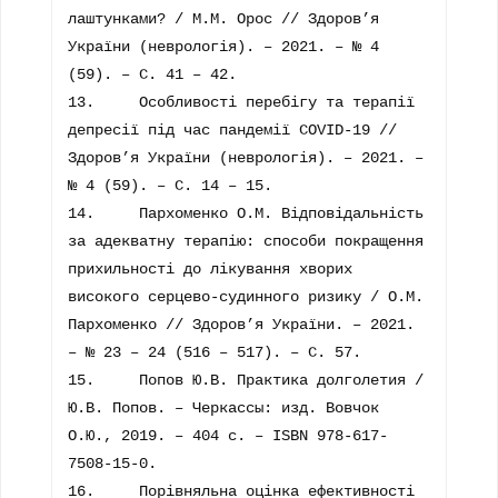
лаштунками? / М.М. Орос // Здоров’я 
України (неврологія). – 2021. – № 4 
(59). – С. 41 – 42.

13.	Особливості перебігу та терапії 
депресії під час пандемії COVID-19 // 
Здоров’я України (неврологія). – 2021. – 
№ 4 (59). – С. 14 – 15.

14.	Пархоменко О.М. Відповідальність 
за адекватну терапію: способи покращення 
прихильності до лікування хворих 
високого серцево-судинного ризику / О.М. 
Пархоменко // Здоров’я України. – 2021. 
– № 23 – 24 (516 – 517). – С. 57.

15.	Попов Ю.В. Практика долголетия / 
Ю.В. Попов. – Черкассы: изд. Вовчок 
О.Ю., 2019. – 404 с. – ISBN 978-617-
7508-15-0.

16.	Порівняльна оцінка ефективності 