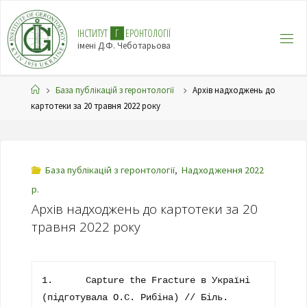
І
Н
С
Т
И
Т
У
Т
Г
Е
Р
О
Н
Т
О
Л
О
Г
І
Ї
імені Д.Ф. Чеботарьова
База публікацій з геронтології
Архів надходжень до
картотеки за 20 травня 2022 року
База публікацій з геронтології
,
Надходження 2022
р.
Архів надходжень до картотеки за 20
травня 2022 року
1.	Capture the Fracture в Україні 
(підготувала О.С. Рибіна) // Біль. 