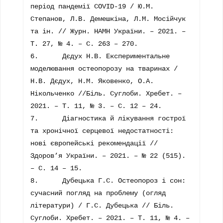
період пандемії COVID-19 / Ю.М. 
Степанов, Л.В. Демешкіна, Л.М. Мосійчук 
та ін. // Журн. НАМН України. – 2021. – 
Т. 27, № 4. – С. 263 – 270.

6.	Дєдух Н.В. Експериментальне 
моделювання остеопорозу на тваринах / 
Н.В. Дєдух, Н.М. Яковенко, О.А. 
Нікольченко //Біль. Суглоби. Хребет. – 
2021. – Т. 11, № 3. – С. 12 – 24.

7.	Діагностика й лікування гострої 
та хронічної серцевої недостатності: 
нові європейські рекомендації // 
Здоров’я України. – 2021. – № 22 (515). 
– С. 14 – 15.

8.	Дубецька Г.С. Остеопороз і сон: 
сучасний погляд на проблему (огляд 
літератури) / Г.С. Дубецька // Біль. 
Суглоби. Хребет. – 2021. – Т. 11, № 4. – 