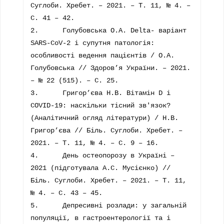
Суглоби. Хребет. – 2021. – Т. 11, № 4. – 
С. 41 – 42.

2.	Голубовська О.А. Delta- варіант 
SARS-CoV-2 і супутня патологія: 
особливості ведення пацієнтів / О.А. 
Голубовська // Здоров’я України. – 2021. 
– № 22 (515). – С. 25.

3.	Григор’єва Н.В. Вітамін D і 
COVID-19: наскільки тісний зв'язок? 
(Аналітичний огляд літератури) / Н.В. 
Григор’єва // Біль. Суглоби. Хребет. – 
2021. – Т. 11, № 4. – С. 9 – 16.

4.	День остеопорозу в Україні – 
2021 (підготувала А.С. Мусієнко) // 
Біль. Суглоби. Хребет. – 2021. – Т. 11, 
№ 4. – С. 43 – 45.

5.	Депресивні розлади: у загальній 
популяції, в гастроентерології та і 