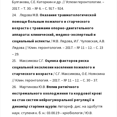
Булгакова, С.Е. Каторкин и др. // Успехи геронтологии. –
2017. – Т. 30. – № 6. – С. 917 – 924.
24. Лядова М.В.
Оказание травматологической
помощи больным пожилого и старческого
возраста с травмами опорно-двигательного
аппарата: клинический, медико-экспертный и
социальный аспекты
/ М.В. Лядова, И.Г. Чуловская, А.В.
Лядова // Клин. геронтология. – 2017. – № 11 – 12. – С. 23
– 29.
25. Максимова С.Г.
Оценка факторов риска
социальной эксклюзии населения пожилого и
старческого возраста
/ С.Г. Максимова, О.Е. Ноянзина
// Клин. геронтология. – 2017. – № 11 – 12. – С. 30 – 37.
26. Мартинова Ю.В.
Вплив ритмічного
екстремального охолодження та кордової крові
на стан систем нейрогуморальної регуляції в
динаміці старіння щурів:
Автореф. дис. на здобуття
наук. ступеня к. б. н.: 03.00.19 – кріобіологія / Ю.В.