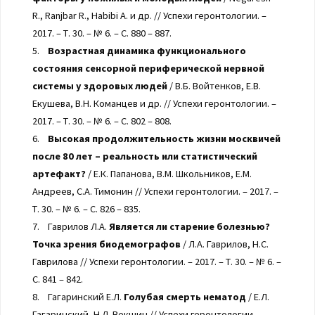
R., Ranjbar R., Habibi A. и др. // Успехи геронтологии. –
2017. – Т. 30. – № 6. – С. 880 – 887.
5.
Возрастная динамика функционального
состояния сенсорной периферической нервной
системы у здоровых людей
/ В.Б. Войтенков, Е.В.
Екушева, В.Н. Команцев и др. // Успехи геронтологии. –
2017. – Т. 30. – № 6. – С. 802 – 808.
6.
Высокая продолжительность жизни москвичей
после 80 лет – реальность или статистический
артефакт?
/ Е.К. Папанова, В.М. Школьников, Е.М.
Андреев, С.А. Тимонин // Успехи геронтологии. – 2017. –
Т. 30. – № 6. – С. 826 – 835.
7. Гаврилов Л.А.
Является ли старение болезнью?
Точка зрения биодемографов
/ Л.А. Гаврилов, Н.С.
Гаврилова // Успехи геронтологии. – 2017. – Т. 30. – № 6. –
С. 841 – 842.
8. Гагаринский Е.Л.
Голубая смерть нематод
/ Е.Л.
Гагаринский, Н.Л. Векшин // Успехи геронтологии. –