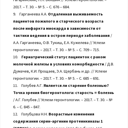
2017. – Т. 30. – № 5. – С. 676 – 684.
9. Гарганеева А.А.
Отдаленная выживаемость
пациентов пожилого и старческого возраста
после инфаркта миокарда в зависимости от
тактики ведения в остром периоде заболевания
/
А.А. Гарганеева, О.В. Тукиш, Е.А. Кужелева // Успехи
геронтологии. – 2017. – Т. 30. – № 5. – С. 709 – 715.
10.
Гериатрический статус пациенток с раком
молочной железы в условиях коморбидности
/ Д.В.
Думачев, К.И. Прощаев, Э.А. Щербань и др. // Успехи
геронтологии. – 2017. – Т. 30. – № 5. – С. 685 – 691.
11. Голубев А.Г.
Является ли старение болезнью?
Точка зрения биогеронтолога: старость = болезнь
/ А.Г. Голубев // Успехи геронтологии. – 2017. – Т. 30. – №
6. – С. 845 – 847.
12. Голубцова Н.Н.
Возрастные изменения
содержания серин-аргинин протеинкиназы 1