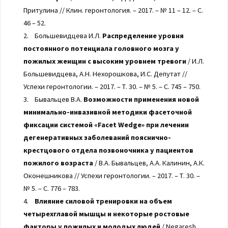
Притулина // Клин. геронтология. – 2017. – № 11 – 12. – С.
46 – 52.
2. Большевидцева И.Л.
Распределение уровня
постоянного потенциала головного мозга у
пожилых женщин с высоким уровнем тревоги
/ И.Л.
Большевидцева, А.Н. Нехорошкова, И.С. Депутат //
Успехи геронтологии. – 2017. – Т. 30. – № 5. – С. 745 – 750.
3. Бывальцев В.А.
Возможности применения новой
минимально-инвазивной методики фасеточной
фиксации системой «Facet Wedge» при лечении
дегенеративных заболеваний пояснично-
крестцового отдела позвоночника у пациентов
пожилого возраста
/ В.А. Бывальцев, А.А. Калинин, А.К.
Оконешникова // Успехи геронтологии. – 2017. – Т. 30. –
№ 5. – С. 776 – 783.
4.
Влияние силовой тренировки на объем
четырехглавой мышцы и некоторые ростовые
факторы у пожилых и молодых людей
/ Negaresh