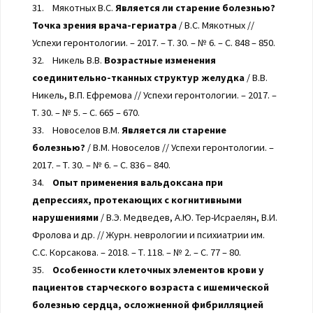
31. Мякотных В.С.
Является ли старение болезнью?
Точка зрения врача-гериатра
/ В.С. Мякотных //
Успехи геронтологии. – 2017. – Т. 30. – № 6. – С. 848 – 850.
32. Никель В.В.
Возрастные изменения
соединительно-тканных структур желудка
/ В.В.
Никель, В.П. Ефремова // Успехи геронтологии. – 2017. –
Т. 30. – № 5. – С. 665 – 670.
33. Новоселов В.М.
Является ли старение
болезнью?
/ В.М. Новоселов // Успехи геронтологии. –
2017. – Т. 30. – № 6. – С. 836 – 840.
34.
Опыт применения вальдоксана при
депрессиях, протекающих с когнитивными
нарушениями
/ В.Э. Медведев, А.Ю. Тер-Исраелян, В.И.
Фролова и др. // Журн. неврологии и психиатрии им.
С.С. Корсакова. – 2018. – Т. 118. – № 2. – С. 77 – 80.
35.
Особенности клеточных элементов крови у
пациентов старческого возраста с ишемической
болезнью сердца, осложненной фибрилляцией