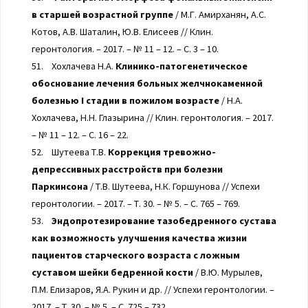
в старшей возрастной группе
/ М.Г. Амирханян, А.С.
Котов, А.В. Шаталин, Ю.В. Елисеев // Клин.
геронтология. – 2017. – № 11 – 12. – С. 3 – 10.
51. Хохлачева Н.А.
Клинико-патогенетическое
обоснование лечения больных желчнокаменной
болезнью I стадии в пожилом возрасте
/ Н.А.
Хохлачева, Н.Н. Глазырина // Клин. геронтология. – 2017.
– № 11 – 12. – С. 16 – 22.
52. Шутеева Т.В.
Коррекция тревожно-
депрессивных расстройств при болезни
Паркинсона
/ Т.В. Шутеева, Н.К. Горшунова // Успехи
геронтологии. – 2017. – Т. 30. – № 5. – С. 765 – 769.
53.
Эндопротезирование тазобедренного сустава
как возможность улучшения качества жизни
пациентов старческого возраста с ложным
суставом шейки бедренной кости
/ В.Ю. Мурылев,
П.М. Елизаров, Я.А. Рукин и др. // Успехи геронтологии. –
2017. – Т. 30. – № 5. – С. 725 – 732.