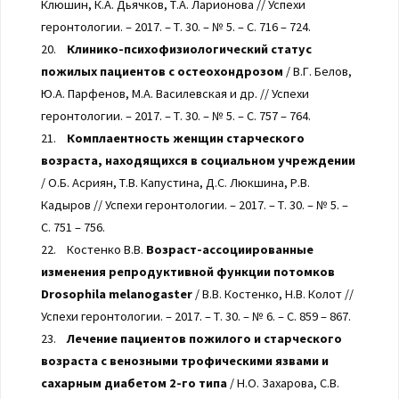
Клюшин, К.А. Дьячков, Т.А. Ларионова // Успехи
геронтологии. – 2017. – Т. 30. – № 5. – С. 716 – 724.
20.
Клинико-психофизиологический статус
пожилых пациентов с остеохондрозом
/ В.Г. Белов,
Ю.А. Парфенов, М.А. Василевская и др. // Успехи
геронтологии. – 2017. – Т. 30. – № 5. – С. 757 – 764.
21.
Комплаентность женщин старческого
возраста, находящихся в социальном учреждении
/ О.Б. Асриян, Т.В. Капустина, Д.С. Люкшина, Р.В.
Кадыров // Успехи геронтологии. – 2017. – Т. 30. – № 5. –
С. 751 – 756.
22. Костенко В.В.
Возраст-ассоциированные
изменения репродуктивной функции потомков
Drosophila melanogaster
/ В.В. Костенко, Н.В. Колот //
Успехи геронтологии. – 2017. – Т. 30. – № 6. – С. 859 – 867.
23.
Лечение пациентов пожилого и старческого
возраста с венозными трофическими язвами и
сахарным диабетом 2-го типа
/ Н.О. Захарова, С.В.