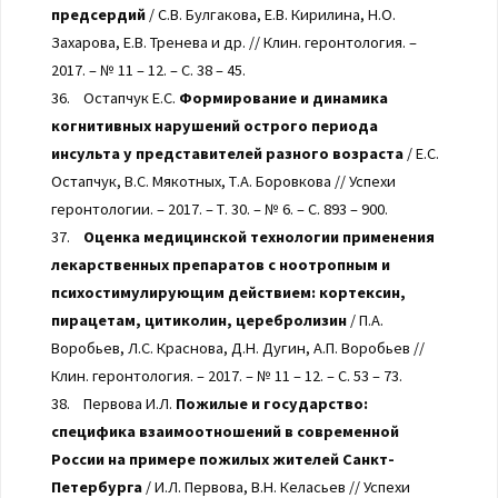
предсердий
/ С.В. Булгакова, Е.В. Кирилина, Н.О.
Захарова, Е.В. Тренева и др. // Клин. геронтология. –
2017. – № 11 – 12. – С. 38 – 45.
36. Остапчук Е.С.
Формирование и динамика
когнитивных нарушений острого периода
инсульта у представителей разного возраста
/ Е.С.
Остапчук, В.С. Мякотных, Т.А. Боровкова // Успехи
геронтологии. – 2017. – Т. 30. – № 6. – С. 893 – 900.
37.
Оценка медицинской технологии применения
лекарственных препаратов с ноотропным и
психостимулирующим действием: кортексин,
пирацетам, цитиколин, церебролизин
/ П.А.
Воробьев, Л.С. Краснова, Д.Н. Дугин, А.П. Воробьев //
Клин. геронтология. – 2017. – № 11 – 12. – С. 53 – 73.
38. Первова И.Л.
Пожилые и государство:
специфика взаимоотношений в современной
России на примере пожилых жителей Санкт-
Петербурга
/ И.Л. Первова, В.Н. Келасьев // Успехи