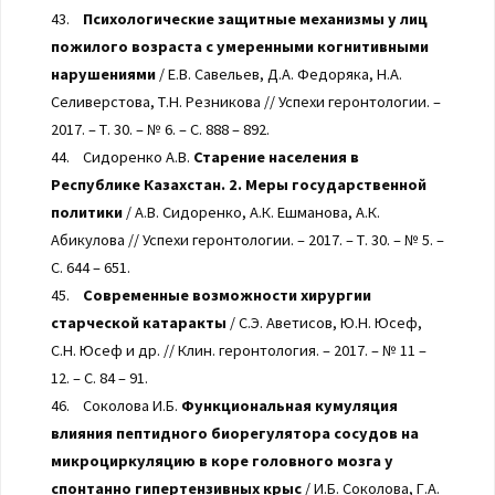
43.
Психологические защитные механизмы у лиц
пожилого возраста с умеренными когнитивными
нарушениями
/ Е.В. Савельев, Д.А. Федоряка, Н.А.
Селиверстова, Т.Н. Резникова // Успехи геронтологии. –
2017. – Т. 30. – № 6. – С. 888 – 892.
44. Сидоренко А.В.
Старение населения в
Республике Казахстан. 2. Меры государственной
политики
/ А.В. Сидоренко, А.К. Ешманова, А.К.
Абикулова // Успехи геронтологии. – 2017. – Т. 30. – № 5. –
С. 644 – 651.
45.
Современные возможности хирургии
старческой катаракты
/ С.Э. Аветисов, Ю.Н. Юсеф,
С.Н. Юсеф и др. // Клин. геронтология. – 2017. – № 11 –
12. – С. 84 – 91.
46. Соколова И.Б.
Функциональная кумуляция
влияния пептидного биорегулятора сосудов на
микроциркуляцию в коре головного мозга у
спонтанно гипертензивных крыс
/ И.Б. Соколова, Г.А.