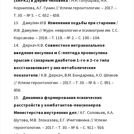
(SRPK1) в дерме человека
/ Н.Н. Голубцова, Н.К.
Корнилова, А.Г. Гунин // Успехи геронтологии. – 2017. –
Т. 30. – № 5. – С. 652 – 658.
13. Дамулин И.В.
Изменения ходьбы при старении
/
И.В. Дамулин // Журн. неврологии и психиатрии им. С.С.
Корсакова. – 2018. – Т. 118. – № 2. – С. 100 – 104.
14. Деркач К.В.
Совместное интраназальное
введение инсулина м С-пептида проинсулина
крысам с сахарным диабетом 1-го и 2-го типа
восстанавливает у них метаболические
показатели
/ К.В. Деркач, В.М. Бондарева, А.О. Шпаков
// Успехи геронтологии. – 2017. – Т. 30. – № 6. – С. 851 –
858.
15.
Динамика формирования психических
расстройств у комбатантов-пенсионеров
Министерства внутренних дел
/ А.Г. Соловьев, А.А.
Шутова, М.В. Злоказова, Е.Г. Ичитовкина // Успехи
геронтологии. – 2017. – Т. 30. – № 6. – С. 912 – 916.