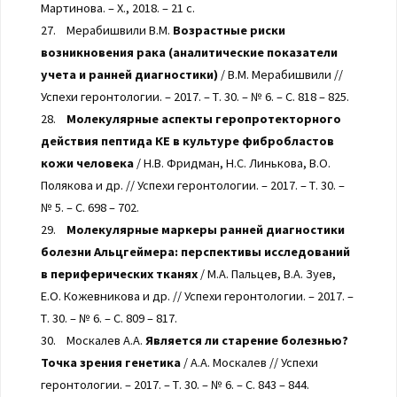
Мартинова. – Х., 2018. – 21 с.
27. Мерабишвили В.М.
Возрастные риски
возникновения рака (аналитические показатели
учета и ранней диагностики)
/ В.М. Мерабишвили //
Успехи геронтологии. – 2017. – Т. 30. – № 6. – С. 818 – 825.
28.
Молекулярные аспекты геропротекторного
действия пептида КЕ в культуре фибробластов
кожи человека
/ Н.В. Фридман, Н.С. Линькова, В.О.
Полякова и др. // Успехи геронтологии. – 2017. – Т. 30. –
№ 5. – С. 698 – 702.
29.
Молекулярные маркеры ранней диагностики
болезни Альцгеймера: перспективы исследований
в периферических тканях
/ М.А. Пальцев, В.А. Зуев,
Е.О. Кожевникова и др. // Успехи геронтологии. – 2017. –
Т. 30. – № 6. – С. 809 – 817.
30. Москалев А.А.
Является ли старение болезнью?
Точка зрения генетика
/ А.А. Москалев // Успехи
геронтологии. – 2017. – Т. 30. – № 6. – С. 843 – 844.