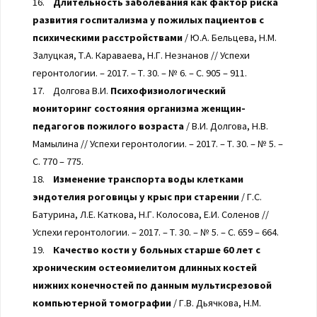
16.
Длительность заболевания как фактор риска
развития госпитализма у пожилых пациентов с
психическими расстройствами
/ Ю.А. Бельцева, Н.М.
Залуцкая, Т.А. Караваева, Н.Г. Незнанов // Успехи
геронтологии. – 2017. – Т. 30. – № 6. – С. 905 – 911.
17. Долгова В.И.
Психофизиологический
мониторинг состояния организма женщин-
педагогов пожилого возраста
/ В.И. Долгова, Н.В.
Мамылина // Успехи геронтологии. – 2017. – Т. 30. – № 5. –
С. 770 – 775.
18.
Изменение транспорта воды клетками
эндотелия роговицы у крыс при старении
/ Г.С.
Батурина, Л.Е. Каткова, Н.Г. Колосова, Е.И. Соленов //
Успехи геронтологии. – 2017. – Т. 30. – № 5. – С. 659 – 664.
19.
Качество кости у больных старше 60 лет с
хроническим остеомиелитом длинных костей
нижних конечностей по данным мультисрезовой
компьютерной томографии
/ Г.В. Дьячкова, Н.М.