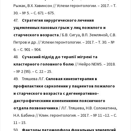
Рыжак, В.Х. Хавинсон // Успехи геронтологии. – 2017. – Т.
30. – № 5. – С. 671 – 675.
47.
Стратегия хирургического лечения
ущемленных паховых грыж у лиц пожилого и
старческого возраста
/ Б.В. Сигуа, В.П. Земляной, С.В.
Петров и др. // Успехи геронтологии. – 2017. – Т. 30. – №
6. – С. 901 – 904.
48.
Сучасний підхід до терапії мігрені та
кластерного головного болю
// Нейро NEWS. – 2018.
– № 2 (95). – С. 22 – 25.
49. Тляшева Л.Г.
Силовая кинезитерапия в
профилактике саркопении у пациентов пожилого
и старческого возраста с дегенеративно-
дистрофическими изменениями поясничного
отдела позвоночника
/ Л.Г. Тляшева, Н.В. Соломатина,
Н.А. Бабина // Клин. геронтология. – 2017. – № 11 –12. – С.
11 – 15.
50.
Факторы патоморфоза фокальных эпилепсий