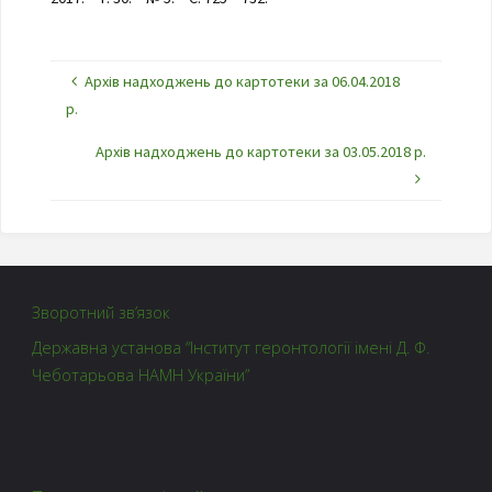
Архів надходжень до картотеки за 06.04.2018
р.
Архів надходжень до картотеки за 03.05.2018 р.
Зворотний зв’язок
Державна установа “Інститут геронтології імені Д. Ф.
Чеботарьова НАМН України”