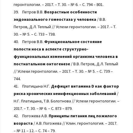
геронтологии. – 2017. – Т. 30. – № 6. – С. 794 – 801.
39. Петров В.В.
Возрастные особенности
эндоназального гомеостаза у человека
/ В.В.
Петров, Д.Л. Теплый // Успехи геронтологии. – 2017. – Т.
30. – № 5. – С. 733 – 738.
40. Петров В.В.
Функциональное состояние
полости носа в аспекте структурно-
функциональных изменений организма человека в
постнатальном онтогенезе
/ В.В. Петров, Д.Л. Теплый
// Успехи геронтологии. – 2017. – Т. 30. – № 5. – С. 739 –
744.
41. Платицына Н.Г.
Дефицит витамина D как фактор
риска хронических неинфекционных заболеваний
/
Н.Г. Платицына, Т.В. Болотнова // Успехи геронтологии. –
2017. – Т. 30. – № 6. – С. 873 – 879.
42. Погожева А.В.
Принципы питания лиц пожилого
возраста
/ А.В. Погожева // Клин. геронтология. – 2017.
– № 11 – 12. – С. 74 – 79.