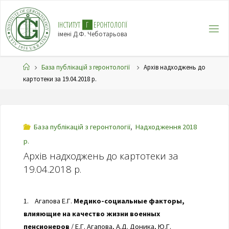
І
Н
С
Т
И
Т
У
Т
Г
Е
Р
О
Н
Т
О
Л
О
Г
І
Ї
імені Д.Ф. Чеботарьова
База публікацій з геронтології
Архів надходжень до
картотеки за 19.04.2018 р.
База публікацій з геронтології
,
Надходження 2018
р.
Архів надходжень до картотеки за
19.04.2018 р.
1. Агапова Е.Г.
Медико-социальные факторы,
влияющие на качество жизни военных
пенсионеров
/ Е.Г. Агапова, А.Д. Доника, Ю.Г.