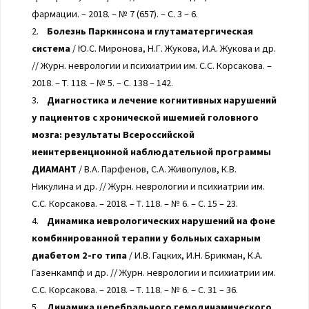
фармации. – 2018. – № 7 (657). – С. 3 – 6.
2.
Болезнь Паркинсона и глутаматергическая
система
/ Ю.С. Миронова, Н.Г. Жукова, И.А. Жукова и др.
// Журн. неврологии и психиатрии им. С.С. Корсакова. –
2018. – Т. 118. – № 5. – С. 138 – 142.
3.
Диагностика и лечение когнитивных нарушений
у пациентов с хронической ишемией головного
мозга: результаты Всероссийской
неинтервенционной наблюдательной программы
ДИАМАНТ
/ В.А. Парфенов, С.А. Живопулов, К.В.
Никулина и др. // Журн. неврологии и психиатрии им.
С.С. Корсакова. – 2018. – Т. 118. – № 6. – С. 15 – 23.
4.
Динамика неврологических нарушений на фоне
комбинированной терапии у больных сахарным
диабетом 2-го типа
/ И.В. Гацких, И.Н. Брикман, К.А.
Газенкампф и др. // Журн. неврологии и психиатрии им.
С.С. Корсакова. – 2018. – Т. 118. – № 6. – С. 31 – 36.
5.
Динамика церебрального гемодинамического