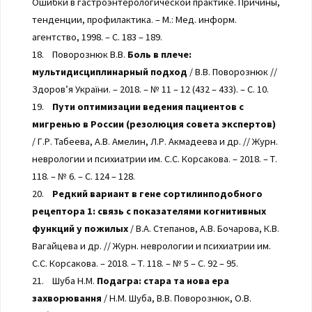
Ошибки в гастроэнтерологической практике. Причины,
тенденции, профилактика. – М.: Мед. информ.
агентство, 1998. – С. 183 – 189.
18. Поворознюк В.В.
Боль в плече:
мультидисциплинарный подход
/ В.В. Поворознюк //
Здоров’я України. – 2018. – № 11 – 12 (432 – 433). – С. 10.
19.
Пути оптимизации ведения пациентов с
мигренью в России (резолюция совета экспертов)
/ Г.Р. Табеева, А.В. Амелин, Л.Р. Акмадеева и др. // Журн.
неврологии и психиатрии им. С.С. Корсакова. – 2018. – Т.
118. – № 6. – С. 124 – 128.
20.
Редкий вариант в гене сортилинподобного
рецептора 1: связь с показателями когнитивных
функций у пожилых
/ В.А. Степанов, А.В. Бочарова, К.В.
Вагайцева и др. // Журн. неврологии и психиатрии им.
С.С. Корсакова. – 2018. – Т. 118. – № 5 – С. 92 – 95.
21. Шуба Н.М.
Подагра: стара та нова ера
захворювання
/ Н.М. Шуба, В.В. Поворознюк, О.В.