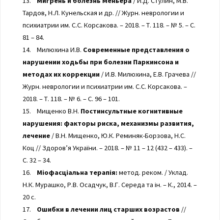
13.
Мигрень и болезнь Меньера
/ И.Д. Стулин, М.В.
Тардов, Н.Л. Кунельская и др. // Журн. неврологии и
психиатрии им. С.С. Корсакова. – 2018. – Т. 118. – № 5. – С.
81 – 84.
14. Милюхина И.В.
Современные представления о
нарушении ходьбы при болезни Паркинсона и
методах их коррекции
/ И.В. Милюхина, Е.В. Грачева //
Журн. неврологии и психиатрии им. С.С. Корсакова. –
2018. – Т. 118. – № 6. – С. 96 – 101.
15. Мищенко В.Н.
Постинсультные когнитивные
нарушения: факторы риска, механизмы развития,
лечение
/ В.Н. Мищенко, Ю.К. Реминяк-Борзова, Н.С.
Коц // Здоров’я України. – 2018. – № 11 – 12 (432 – 433). –
С. 32 – 34.
16.
Міофасціальна терапія:
метод. реком. / Уклад.
Н.К. Мурашко, Р.В. Осадчук, В.Г. Середа та ін. – К., 2014. –
20 с.
17.
Ошибки в лечении лиц старших возрастов
//