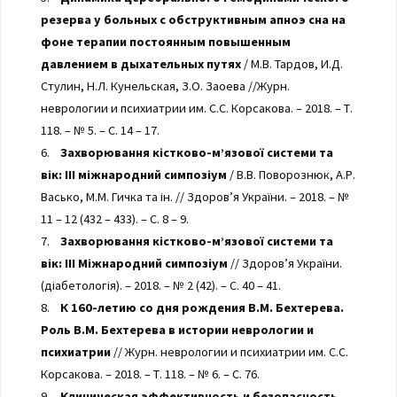
резерва у больных с обструктивным апноэ сна на
фоне терапии постоянным повышенным
давлением в дыхательных путях
/ М.В. Тардов, И.Д.
Стулин, Н.Л. Кунельская, З.О. Заоева //Журн.
неврологии и психиатрии им. С.С. Корсакова. – 2018. – Т.
118. – № 5. – С. 14 – 17.
6.
Захворювання кістково-м’язової системи та
вік: III міжнародний симпозіум
/ В.В. Поворознюк, А.Р.
Васько, М.М. Гичка та ін. // Здоров’я України. – 2018. – №
11 – 12 (432 – 433). – С. 8 – 9.
7.
Захворювання кістково-м’язової системи та
вік: III Міжнародний симпозіум
// Здоров’я України.
(діабетологія). – 2018. – № 2 (42). – С. 40 – 41.
8.
К 160-летию со дня рождения В.М. Бехтерева.
Роль В.М. Бехтерева в истории неврологии и
психиатрии
// Журн. неврологии и психиатрии им. С.С.
Корсакова. – 2018. – Т. 118. – № 6. – С. 76.
9.
Клиническая эффективность и безопасность