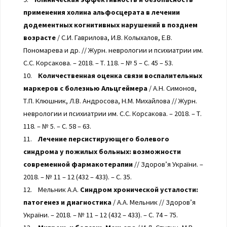
применения холина альфосцерата в лечении
додементных когнитивных нарушений в позднем
возрасте
/ С.И. Гаврилова, И.В. Колыхалов, Е.В.
Пономарева и др. // Журн. неврологии и психиатрии им.
С.С. Корсакова. – 2018. – Т. 118. – № 5 – С. 45 – 53.
10.
Количественная оценка связи воспалительных
маркеров с болезнью Альцгеймера
/ А.Н. Симонов,
Т.П. Клюшник, Л.В. Андросова, Н.М. Михайлова // Журн.
неврологии и психиатрии им. С.С. Корсакова. – 2018. – Т.
118. – № 5. – С. 58 – 63.
11.
Лечение персистирующего болевого
синдрома у пожилых больных: возможности
современной фармакотерапии
// Здоров’я України. –
2018. – № 11 – 12 (432 – 433). – С. 35.
12. Мельник А.А.
Синдром хронической усталости:
патогенез и диагностика
/ А.А. Мельник // Здоров’я
України. – 2018. – № 11 – 12 (432 – 433). – С. 74 – 75.