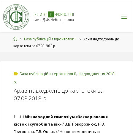
І
Н
С
Т
И
Т
У
Т
Г
Е
Р
О
Н
Т
О
Л
О
Г
І
Ї
імені Д.Ф. Чеботарьова
База публікацій з геронтології
Архів надходжень до
картотеки за 07.08.2018 р.
База публікацій з геронтології
,
Надходження 2018
р.
Архів надходжень до картотеки за
07.08.2018 р.
1.
III Міжнародний симпозіум «Захворювання
кісток і суглобів та вік»
/ В.В. Поворознюк, Н.В.
Григор’єва, Т.В. Орлик // Новости медицины и