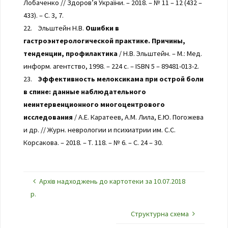
Лобаченко // Здоров’я України. – 2018. – № 11 – 12 (432 –
433). – С. 3, 7.
22. Эльштейн Н.В.
Ошибки в
гастроэнтерологической практике. Причины,
тенденции, профилактика
/ Н.В. Эльштейн. – М.: Мед.
информ. агентство, 1998. – 224 с. – ISBN 5 – 89481-013-2.
23.
Эффективность мелоксикама при острой боли
в спине: данные наблюдательного
неинтервенционного многоцентрового
исследования
/ А.Е. Каратеев, А.М. Лила, Е.Ю. Погожева
и др. // Журн. неврологии и психиатрии им. С.С.
Корсакова. – 2018. – Т. 118. – № 6. – С. 24 – 30.
Архів надходжень до картотеки за 10.07.2018
р.
Структурна схема