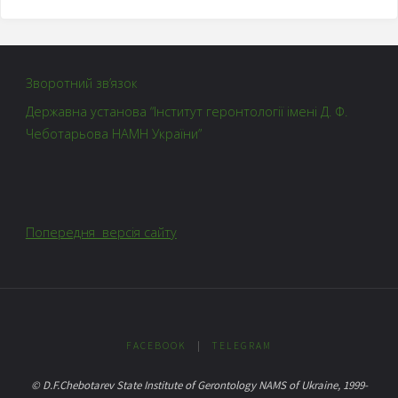
Зворотний зв’язок
Державна установа “Інститут геронтології імені Д. Ф.
Чеботарьова НАМН України”
Попередня версія сайту
FACEBOOK
|
TELEGRAM
© D.F.Chebotarev State Institute of Gerontology NAMS of Ukraine, 1999-